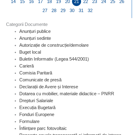
14
15
16
17
18
19
20
21
22
23
24
25
26
27
28
29
30
31
32
Categorii Documente
Anunțuri publice
Anunțuri sedinte
Autorizație de construcție/demolare
Buget local
Buletin Informativ (Legea 544/2001)
Carieră
Comisia Paritară
Comunicate de presă
Declarații de Avere și Interese
Dotarea cu mobilier, materiale didactice – PNRR
Drepturi Salariale
Execuția Bugetară
Fonduri Europene
Formulare
Înființare parc fotovoltaic