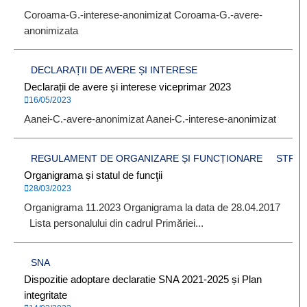
Coroama-G.-interese-anonimizat Coroama-G.-avere-
anonimizata
DECLARAȚII DE AVERE ȘI INTERESE
Declarații de avere și interese viceprimar 2023
16/05/2023
Aanei-C.-avere-anonimizat Aanei-C.-interese-anonimizat
REGULAMENT DE ORGANIZARE ȘI FUNCȚIONARE
STRUC
Organigrama și statul de funcţii
28/03/2023
Organigrama 11.2023 Organigrama la data de 28.04.2017
Lista personalului din cadrul Primăriei...
SNA
Dispozitie adoptare declaratie SNA 2021-2025 și Plan
integritate