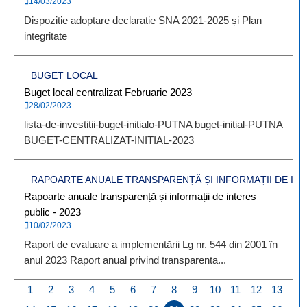
14/03/2023
Dispozitie adoptare declaratie SNA 2021-2025 și Plan
integritate
BUGET LOCAL
Buget local centralizat Februarie 2023
28/02/2023
lista-de-investitii-buget-initialo-PUTNA buget-initial-PUTNA
BUGET-CENTRALIZAT-INITIAL-2023
RAPOARTE ANUALE TRANSPARENȚĂ ȘI INFORMAȚII DE INT
Rapoarte anuale transparență și informații de interes
public - 2023
10/02/2023
Raport de evaluare a implementării Lg nr. 544 din 2001 în
anul 2023 Raport anual privind transparenta...
1
2
3
4
5
6
7
8
9
10
11
12
13