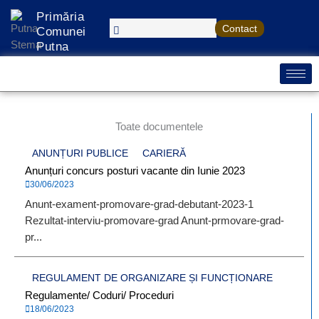
Treci
Primăria
la
Contact
Comunei
conținut
Putna
Toate documentele
ANUNȚURI PUBLICE
CARIERĂ
Anunțuri concurs posturi vacante din Iunie 2023
30/06/2023
Anunt-exament-promovare-grad-debutant-2023-1
Rezultat-interviu-promovare-grad Anunt-prmovare-grad-
pr...
REGULAMENT DE ORGANIZARE ȘI FUNCȚIONARE
Regulamente/ Coduri/ Proceduri
18/06/2023