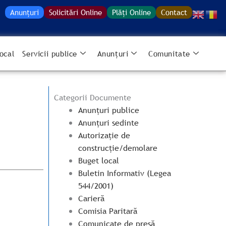
Anunțuri
Solicitări Online
Plăți Online
Contact
ocal
Servicii publice
Anunțuri
Comunitate
Categorii Documente
Anunțuri publice
Anunțuri sedinte
Autorizație de
construcție/demolare
Buget local
Buletin Informativ (Legea
544/2001)
Carieră
Comisia Paritară
Comunicate de presă