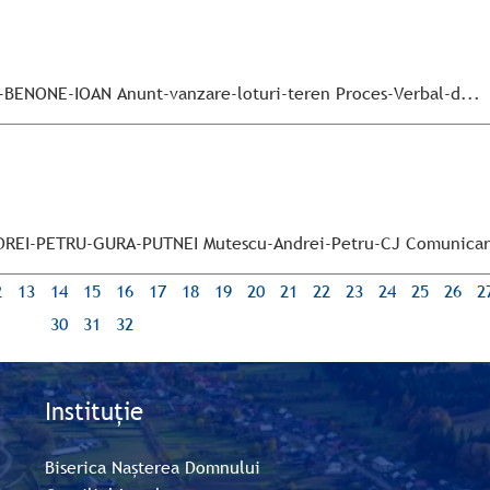
-BENONE-IOAN Anunt-vanzare-loturi-teren Proces-Verbal-d...
DREI-PETRU-GURA-PUTNEI Mutescu-Andrei-Petru-CJ Comunicar
2
13
14
15
16
17
18
19
20
21
22
23
24
25
26
2
30
31
32
Instituție
Biserica Nașterea Domnului