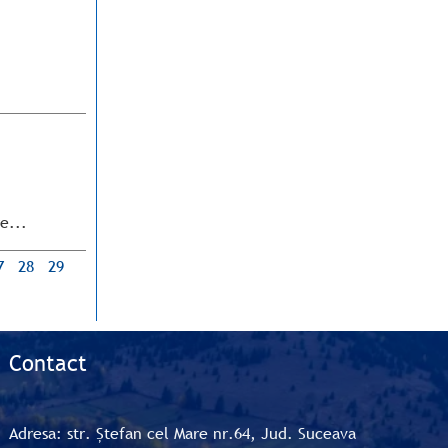
e...
7
28
29
Contact
Adresa: str. Ștefan cel Mare nr.64, Jud. Suceava