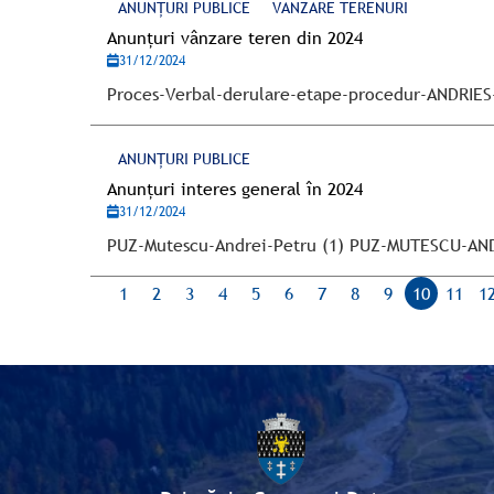
ANUNȚURI PUBLICE
VANZARE TERENURI
Anunțuri vânzare teren din 2024
31/12/2024
Proces-Verbal-derulare-etape-procedur-ANDRIES
ANUNȚURI PUBLICE
Anunțuri interes general în 2024
31/12/2024
PUZ-Mutescu-Andrei-Petru (1) PUZ-MUTESCU-AN
1
2
3
4
5
6
7
8
9
10
11
1