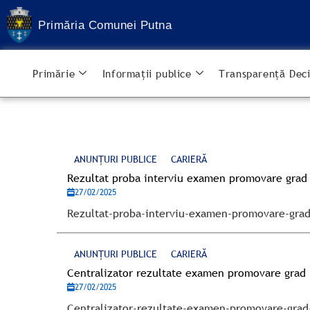
Treci
la
Primăria Comunei Putna
conținut
Primărie
Informații publice
Transparență Deci
ANUNȚURI PUBLICE
CARIERĂ
Rezultat proba interviu examen promovare grad 
27/02/2025
Rezultat-proba-interviu-examen-promovare-grad
ANUNȚURI PUBLICE
CARIERĂ
Centralizator rezultate examen promovare grad 
27/02/2025
Centralizator-rezultate-examen-promovare-grad-