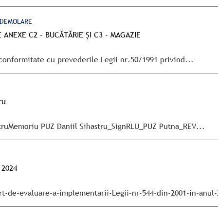
/DEMOLARE
E ANEXE C2 - BUCĂTĂRIE ȘI C3 - MAGAZIE
 conformitate cu prevederile Legii nr.50/1991 privind...
ru
astruMemoriu PUZ Daniil Sihastru_SignRLU_PUZ Putna_REV...
 2024
rt-de-evaluare-a-implementarii-Legii-nr-544-din-2001-in-anul-