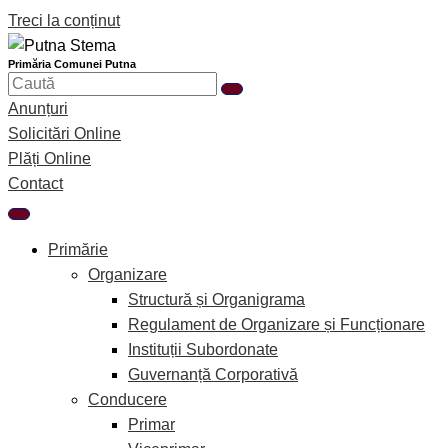
Treci la conținut
Primăria Comunei Putna
Anunțuri
Solicitări Online
Plăți Online
Contact
Primărie
Organizare
Structură și Organigrama
Regulament de Organizare și Funcționare
Instituții Subordonate
Guvernanță Corporativă
Conducere
Primar