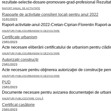
rezultate-selectie-dosare-promovare-grad-profesional Rezulta
RAPORT ANUAL DE ACTIVITATE
Rapoarte de activitate consilieri locali pentru anul 2022
31/01/2023
Raport-activitate-anul-2022-Cretan-Ciprian-Florentin Raport-a
ANUNȚURI PUBLICE
URBANISM ȘI DEZVOLTARE
Certificate urbanism
23/01/2023
Acte necesare eliberării certificatului de urbanism pentru clădi
ANUNȚURI PUBLICE
URBANISM ȘI DEZVOLTARE
Autorizații construcții
23/01/2023
Acte necesare pentru obţinerea autorizaţiei de construcţie pentr
ANUNȚURI PUBLICE
URBANISM ȘI DEZVOLTARE
PUD
23/01/2023
Documente necesare pentru avizarea documentaţiei de urbanis
ANUNȚURI PUBLICE
STARE CIVILĂ
Certificat casătorie
23/01/2023