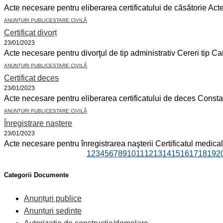
Acte necesare pentru eliberarea certificatului de căsătorie Actele
ANUNȚURI PUBLICE
STARE CIVILĂ
Certificat divorț
23/01/2023
Acte necesare pentru divorţul de tip administrativ Cereri tip Carte
ANUNȚURI PUBLICE
STARE CIVILĂ
Certificat deces
23/01/2023
Acte necesare pentru eliberarea certificatului de deces Constat
ANUNȚURI PUBLICE
STARE CIVILĂ
Înregistrare naștere
23/01/2023
Acte necesare pentru înregistrarea naşterii Certificatul medical c
1
2
3
4
5
6
7
8
9
10
11
12
13
14
15
16
17
18
19
2
Categorii Documente
Anunțuri publice
Anunțuri sedinte