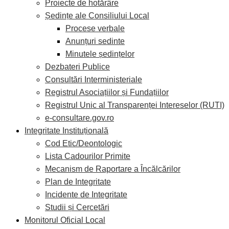
Proiecte de hotărâre
Ședințe ale Consiliului Local
Procese verbale
Anunțuri sedinte
Minutele ședințelor
Dezbateri Publice
Consultări Interministeriale
Registrul Asociațiilor și Fundațiilor
Registrul Unic al Transparenței Intereselor (RUTI)
e-consultare.gov.ro
Integritate Instituțională
Cod Etic/Deontologic
Lista Cadourilor Primite
Mecanism de Raportare a Încălcărilor
Plan de Integritate
Incidente de Integritate
Studii și Cercetări
Monitorul Oficial Local