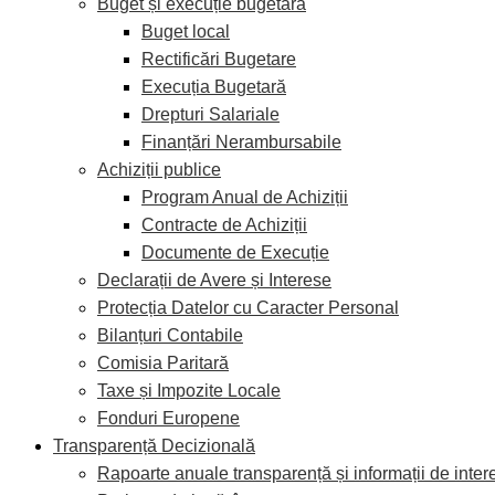
Buget și execuție bugetară
Buget local
Rectificări Bugetare
Execuția Bugetară
Drepturi Salariale
Finanțări Nerambursabile
Achiziții publice
Program Anual de Achiziții
Contracte de Achiziții
Documente de Execuție
Declarații de Avere și Interese
Protecția Datelor cu Caracter Personal
Bilanțuri Contabile
Comisia Paritară
Taxe și Impozite Locale
Fonduri Europene
Transparență Decizională
Rapoarte anuale transparență și informații de inter