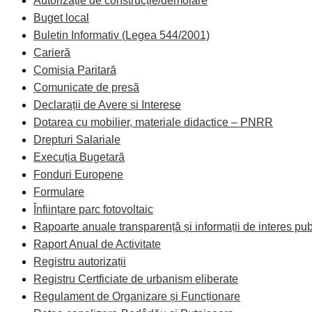
Autorizație de construcție/demolare
Buget local
Buletin Informativ (Legea 544/2001)
Carieră
Comisia Paritară
Comunicate de presă
Declarații de Avere și Interese
Dotarea cu mobilier, materiale didactice – PNRR
Drepturi Salariale
Execuția Bugetară
Fonduri Europene
Formulare
Înființare parc fotovoltaic
Rapoarte anuale transparență și informații de interes pub
Raport Anual de Activitate
Registru autorizații
Registru Certficiate de urbanism eliberate
Regulament de Organizare și Funcționare