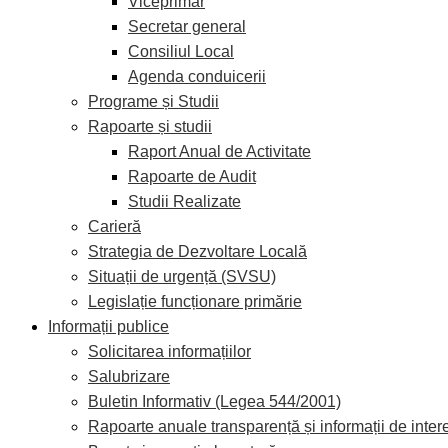
Viceprimar
Secretar general
Consiliul Local
Agenda conduicerii
Programe și Studii
Rapoarte și studii
Raport Anual de Activitate
Rapoarte de Audit
Studii Realizate
Carieră
Strategia de Dezvoltare Locală
Situații de urgență (SVSU)
Legislație funcționare primărie
Informații publice
Solicitarea informațiilor
Salubrizare
Buletin Informativ (Legea 544/2001)
Rapoarte anuale transparență și informații de inter