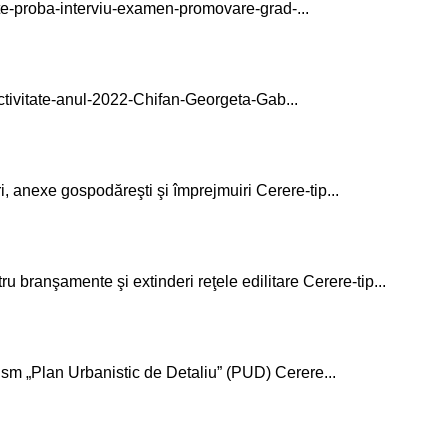
te-proba-interviu-examen-promovare-grad-...
ctivitate-anul-2022-Chifan-Georgeta-Gab...
ri, anexe gospodăreşti şi împrejmuiri Cerere-tip...
u branşamente şi extinderi reţele edilitare Cerere-tip...
m „Plan Urbanistic de Detaliu” (PUD) Cerere...