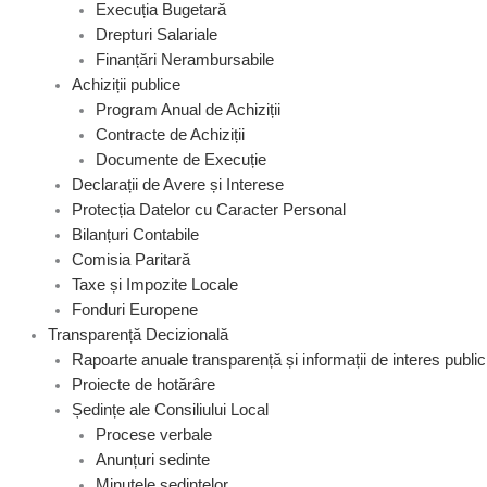
Execuția Bugetară
Drepturi Salariale
Finanțări Nerambursabile
Achiziții publice
Program Anual de Achiziții
Contracte de Achiziții
Documente de Execuție
Declarații de Avere și Interese
Protecția Datelor cu Caracter Personal
Bilanțuri Contabile
Comisia Paritară
Taxe și Impozite Locale
Fonduri Europene
Transparență Decizională
Rapoarte anuale transparență și informații de interes public
Proiecte de hotărâre
Ședințe ale Consiliului Local
Procese verbale
Anunțuri sedinte
Minutele ședințelor