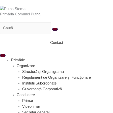
Treci
la
Primăria Comunei Putna
conținut
Contact
Primărie
Organizare
Structură și Organigrama
Regulament de Organizare și Funcționare
Instituții Subordonate
Guvernanță Corporativă
Conducere
Primar
Viceprimar
Secretar general