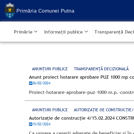
Treci
la
Primăria Comunei Putna
conținut
Primărie
Informații publice
Transparență Deci
ANUNȚURI PUBLICE
TRANSPARENȚĂ DECIZIONALĂ
Anunt proiect hotarare aprobare PUZ 1000 mp co
26/02/2024
Proiect-hotarare-aprobare-puz-1000-m.p.-constr
ANUNȚURI PUBLICE
AUTORIZAȚIE DE CONSTRUCȚIE
Autorizație de construcție 4/15.02.2024 CONST
15/02/2024
Ca urmare a cererii adresate de beneficiar și în