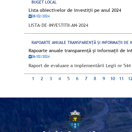
BUGET LOCAL
Lista obiectivelor de investiții pe anul 2024
08/02/2024
LISTA-DE-INVESTITII-AN-2024
RAPOARTE ANUALE TRANSPARENȚĂ ȘI INFORMAȚII DE I
Rapoarte anuale transparență și informații de in
06/02/2024
Raport de evaluare a implementării Legii nr 544 
1
2
3
4
5
6
7
8
9
10
11
1