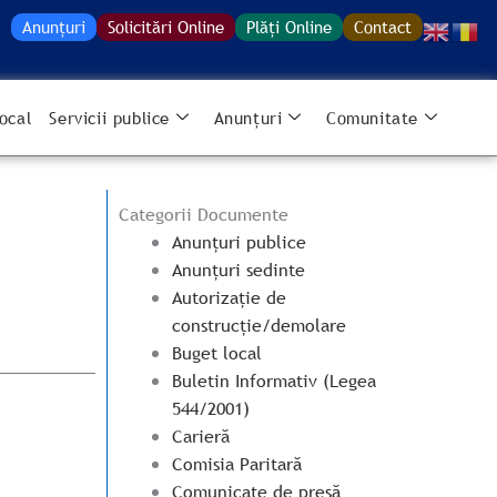
Anunțuri
Solicitări Online
Plăți Online
Contact
ocal
Servicii publice
Anunțuri
Comunitate
Categorii Documente
Anunțuri publice
Anunțuri sedinte
Autorizație de
construcție/demolare
Buget local
Buletin Informativ (Legea
544/2001)
Carieră
Comisia Paritară
Comunicate de presă