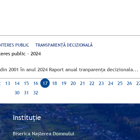
NTERES PUBLIC
TRANSPARENȚĂ DECIZIONALĂ
teres public - 2024
din 2001 în anul 2024 Raport anual tranparența decizionala...
2
13
14
15
16
17
18
19
20
21
22
23
24
25
26
2
30
31
32
Instituție
Biserica Nașterea Domnului