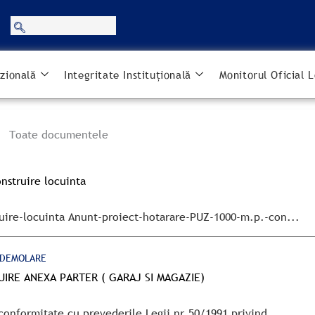
zională
Integritate Instituțională
Monitorul Oficial L
Toate documentele
nstruire locuinta
uire-locuinta Anunt-proiect-hotarare-PUZ-1000-m.p.-con...
/DEMOLARE
RUIRE ANEXA PARTER ( GARAJ SI MAGAZIE)
 conformitate cu prevederile Legii nr.50/1991 privind...