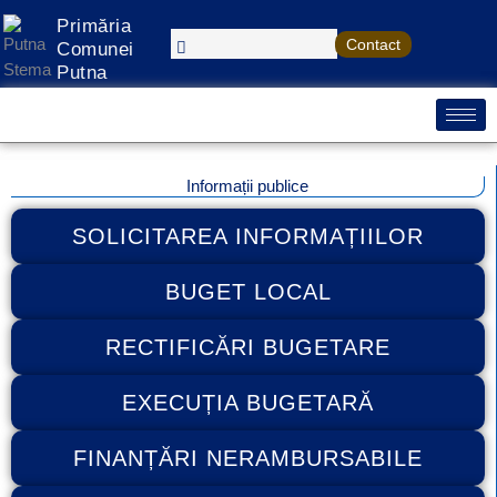
Treci
Primăria
la
Contact
Comunei
conținut
Putna
Informații publice
SOLICITAREA INFORMAȚIILOR
BUGET LOCAL
RECTIFICĂRI BUGETARE
EXECUȚIA BUGETARĂ
FINANȚĂRI NERAMBURSABILE