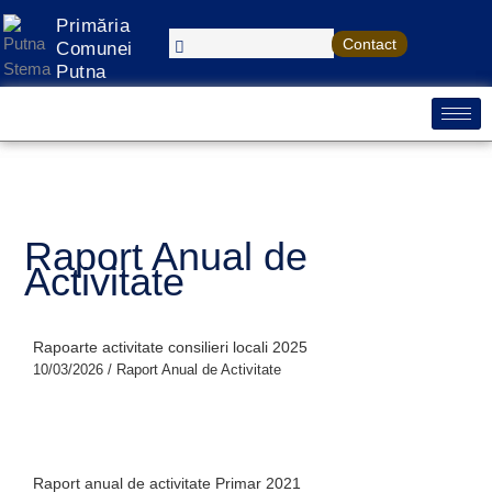
Treci
S
Primăria
la
Contact
e
Comunei
conținut
Putna
a
r
c
h
Raport Anual de
Activitate
Rapoarte activitate consilieri locali 2025
10/03/2026
/
Raport Anual de Activitate
Raport anual de activitate Primar 2021