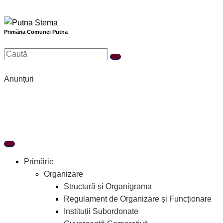
Treci
Search
la
for:
conținut
Primăria Comunei Putna
Anunțuri
Primărie
Organizare
Structură și Organigrama
Regulament de Organizare și Funcționare
Instituții Subordonate