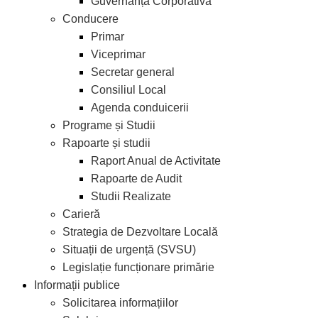
Guvernanță Corporativă
Conducere
Primar
Viceprimar
Secretar general
Consiliul Local
Agenda conduicerii
Programe și Studii
Rapoarte și studii
Raport Anual de Activitate
Rapoarte de Audit
Studii Realizate
Carieră
Strategia de Dezvoltare Locală
Situații de urgență (SVSU)
Legislație funcționare primărie
Informații publice
Solicitarea informațiilor