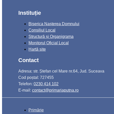
Instituție
Biserica Nașterea Domnului
Consiliul Local
Structură și Organigrama
Monitorul Oficial Local
Hartă site
Contact
Adresa: str. Ștefan cel Mare nr.64, Jud. Suceava
Cod poștal: 727455
Telefon:
0230 414 102
E-mail:
contact@primariaputna.ro
Primărie