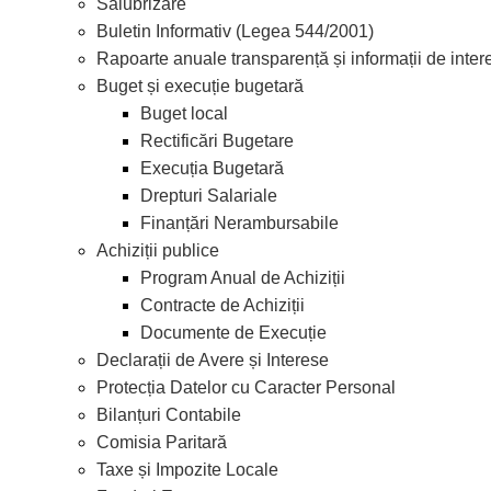
Salubrizare
Buletin Informativ (Legea 544/2001)
Rapoarte anuale transparență și informații de inter
Buget și execuție bugetară
Buget local
Rectificări Bugetare
Execuția Bugetară
Drepturi Salariale
Finanțări Nerambursabile
Achiziții publice
Program Anual de Achiziții
Contracte de Achiziții
Documente de Execuție
Declarații de Avere și Interese
Protecția Datelor cu Caracter Personal
Bilanțuri Contabile
Comisia Paritară
Taxe și Impozite Locale