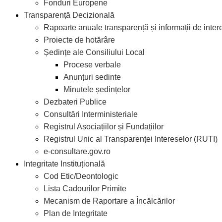
Fonduri Europene
Transparență Decizională
Rapoarte anuale transparență și informații de inter
Proiecte de hotărâre
Ședințe ale Consiliului Local
Procese verbale
Anunțuri sedinte
Minutele ședințelor
Dezbateri Publice
Consultări Interministeriale
Registrul Asociațiilor și Fundațiilor
Registrul Unic al Transparenței Intereselor (RUTI)
e-consultare.gov.ro
Integritate Instituțională
Cod Etic/Deontologic
Lista Cadourilor Primite
Mecanism de Raportare a Încălcărilor
Plan de Integritate