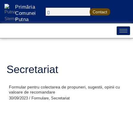
Treci
S
Primăria
la
Contact
e
Comunei
conținut
Putna
a
r
c
h
Secretariat
Formular pentru colectarea de propuneri, sugestii, opinii cu
valoare de recomandare
30/09/2023
/
Formulare
,
Secretariat