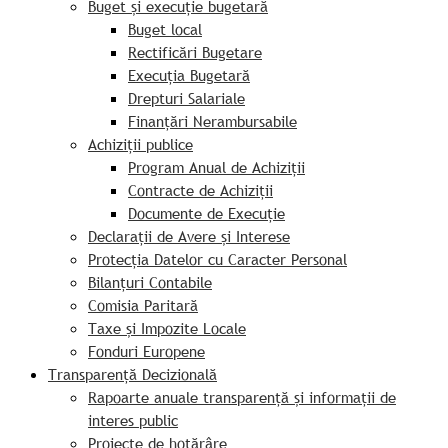
Buget și execuție bugetară
Buget local
Rectificări Bugetare
Execuția Bugetară
Drepturi Salariale
Finanțări Nerambursabile
Achiziții publice
Program Anual de Achiziții
Contracte de Achiziții
Documente de Execuție
Declarații de Avere și Interese
Protecția Datelor cu Caracter Personal
Bilanțuri Contabile
Comisia Paritară
Taxe și Impozite Locale
Fonduri Europene
Transparență Decizională
Rapoarte anuale transparență și informații de
interes public
Proiecte de hotărâre