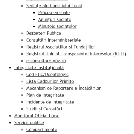
Ședințe ale Consiliului Local
Procese verbale
Anunțuri sedinte
Minutele ședințelor
Dezbateri Publice
Consultări Interministeriale
Registrul Asociațiilor și Fundațiilor
Registrul Unic al Transparenței Intereselor (RUTI)
e-consultare.gov.ro
Integritate Instituțională
Cod Etic/Deontologic
Lista Cadourilor Primite
Mecanism de Raportare a Încălcărilor
Plan de Integritate
Incidente de Integritate
Studii și Cercetări
Monitorul Oficial Local
Servicii publice
Compartimente