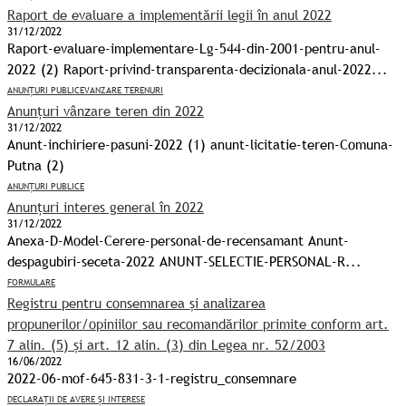
Raport de evaluare a implementării legii în anul 2022
31/12/2022
Raport-evaluare-implementare-Lg-544-din-2001-pentru-anul-
2022 (2) Raport-privind-transparenta-decizionala-anul-2022...
ANUNȚURI PUBLICE
VANZARE TERENURI
Anunțuri vânzare teren din 2022
31/12/2022
Anunt-inchiriere-pasuni-2022 (1) anunt-licitatie-teren-Comuna-
Putna (2)
ANUNȚURI PUBLICE
Anunțuri interes general în 2022
31/12/2022
Anexa-D-Model-Cerere-personal-de-recensamant Anunt-
despagubiri-seceta-2022 ANUNT-SELECTIE-PERSONAL-R...
FORMULARE
Registru pentru consemnarea și analizarea
propunerilor/opiniilor sau recomandărilor primite conform art.
7 alin. (5) și art. 12 alin. (3) din Legea nr. 52/2003
16/06/2022
2022-06-mof-645-831-3-1-registru_consemnare
DECLARAȚII DE AVERE ȘI INTERESE