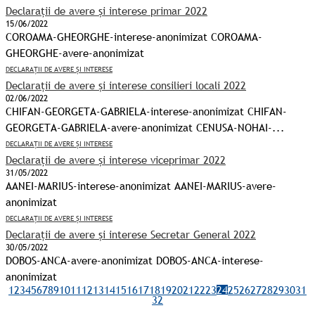
Declarații de avere și interese primar 2022
15/06/2022
COROAMA-GHEORGHE-interese-anonimizat COROAMA-
GHEORGHE-avere-anonimizat
DECLARAȚII DE AVERE ȘI INTERESE
Declarații de avere și interese consilieri locali 2022
02/06/2022
CHIFAN-GEORGETA-GABRIELA-interese-anonimizat CHIFAN-
GEORGETA-GABRIELA-avere-anonimizat CENUSA-NOHAI-...
DECLARAȚII DE AVERE ȘI INTERESE
Declarații de avere și interese viceprimar 2022
31/05/2022
AANEI-MARIUS-interese-anonimizat AANEI-MARIUS-avere-
anonimizat
DECLARAȚII DE AVERE ȘI INTERESE
Declarații de avere și interese Secretar General 2022
30/05/2022
DOBOS-ANCA-avere-anonimizat DOBOS-ANCA-interese-
anonimizat
1
2
3
4
5
6
7
8
9
10
11
12
13
14
15
16
17
18
19
20
21
22
23
24
25
26
27
28
29
30
31
32