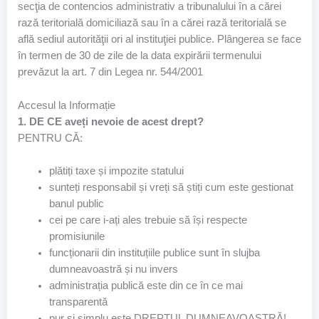
secţia de contencios administrativ a tribunalului în a cărei
rază teritorială domiciliază sau în a cărei rază teritorială se
află sediul autorităţii ori al instituţiei publice. Plângerea se face
în termen de 30 de zile de la data expirării termenului
prevăzut la art. 7 din Legea nr. 544/2001
Accesul la Informație
1. DE CE aveți nevoie de acest drept?
PENTRU CĂ:
plătiți taxe și impozite statului
sunteți responsabil și vreți să știți cum este gestionat
banul public
cei pe care i-ați ales trebuie să își respecte
promisiunile
funcționarii din instituțiile publice sunt în slujba
dumneavoastră și nu invers
administrația publică este din ce în ce mai
transparentă
pur și simplu este DREPTUL DUMNEAVOASTRĂ!