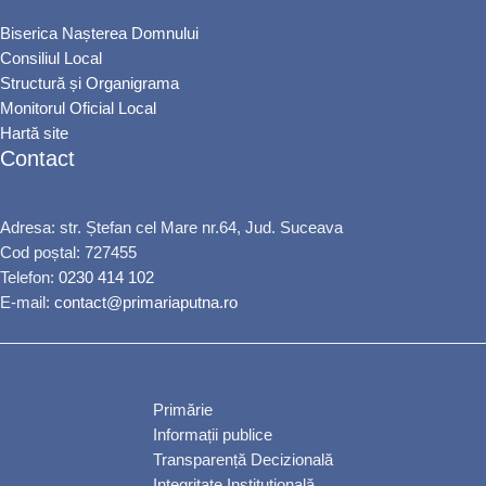
Biserica Nașterea Domnului
Consiliul Local
Structură și Organigrama
Monitorul Oficial Local
Hartă site
Contact
Adresa: str. Ștefan cel Mare nr.64, Jud. Suceava
Cod poștal: 727455
Telefon:
0230 414 102
E-mail:
contact@primariaputna.ro
Primărie
Informații publice
Transparență Decizională
Integritate Instituțională