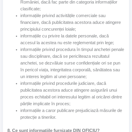
României, dacă fac parte din categoria informațiilor
clasificate;
informațiile privind activitățile comerciale sau
financiare, dacă publicitatea acestora aduce atingere
principiului concurenței loiale;
informațiile cu privire la datele personale, dacă
accesul la acestea nu este reglementat prin lege;
informațiile privind procedura în timpul anchetei penale
sau disciplinare, dacă se pericliteaza rezultatul
anchetei, se dezvăluie surse confidențiale ori se pun
în pericol viața, integritatea corporală, sănătatea sau
un interes legitim al unei persoane;
informațiile privind procedurile judiciare, dacă
publicitatea acestora aduce atingere asigurării unui
proces echitabil ori interesului legitim al oricărei dintre
părțile implicate în proces;
informațiile a caror publicare prejudiciază măsurile de
protecție a tinerilor.
8. Ce sunt informațiile furnizate DIN OFICIU?