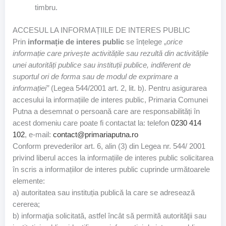
timbru.
ACCESUL LA INFORMAȚIILE DE INTERES PUBLIC
Prin
informație de interes public
se înțelege „
orice
informație care privește activitățile sau rezultă din activitățile
unei autorități publice sau instituții publice, indiferent de
suportul ori de forma sau de modul de exprimare a
informației”
(Legea 544/2001 art. 2, lit. b). Pentru asigurarea
accesului la informațiile de interes public, Primaria Comunei
Putna a desemnat o persoană care are responsabilități în
acest domeniu care poate fi contactat la: telefon
0230 414
102
, e-mail:
contact@primariaputna.ro
Conform prevederilor art. 6, alin (3) din Legea nr. 544/ 2001
privind liberul acces la informațiile de interes public solicitarea
în scris a informațiilor de interes public cuprinde următoarele
elemente:
a) autoritatea sau instituția publică la care se adresează
cererea;
b) informaţia solicitată, astfel încât să permită autorităţii sau