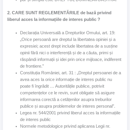
2. CARE SUNT REGLEMENTĂRILE de bază privind
liberul acces la informațiile de interes public ?
Declarația Universală a Drepturilor Omului, art. 19:
„Orice persoană are dreptul la libertatea opiniei și a
expresiei; acest drept include libertatea de a susține
opinii fără nici o interferență și de a căuta, primi și
răspândi informații și idei prin orice mijloace, indiferent
de frontiere.”
Constituția României, art. 31 : „Dreptul persoanei de a
avea aces la orice informație de interes public nu
poate fi îngrădit … Autoritățile publice, potrivit
competențelor ce le revin, sunt obligate să asigure
informarea corectă a cetățenilor asupra treburilor
publice și asupra problemelor de interes personal”.
Legea nr. 544/2001 privind liberul acces la informațiile
de interes public
Normele metodologice privind aplicarea Legii nr.