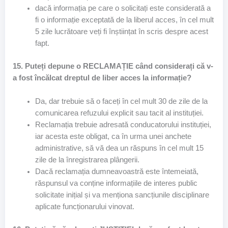
dacă informația pe care o solicitați este considerată a
fi o informație exceptată de la liberul acces, în cel mult
5 zile lucrătoare veți fi înștiințat în scris despre acest
fapt.
15. Puteți depune o RECLAMAȚIE când considerați că v-
a fost încălcat dreptul de liber acces la informație?
Da, dar trebuie să o faceți în cel mult 30 de zile de la
comunicarea refuzului explicit sau tacit al instituției.
Reclamația trebuie adresată conducatorului instituției,
iar acesta este obligat, ca în urma unei anchete
administrative, să vă dea un răspuns în cel mult 15
zile de la înregistrarea plângerii.
Dacă reclamația dumneavoastră este întemeiată,
răspunsul va conține informațiile de interes public
solicitate inițial și va menționa sancțiunile disciplinare
aplicate funcționarului vinovat.