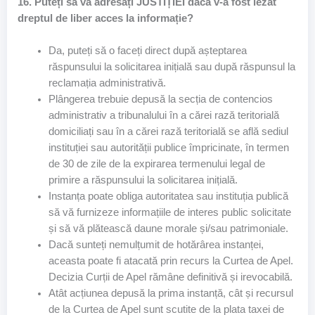
16. Puteți să vă adresați JUSTIȚIEI dacă v-a fost lezat
dreptul de liber acces la informație?
Da, puteți să o faceți direct după așteptarea
răspunsului la solicitarea inițială sau după răspunsul la
reclamația administrativă.
Plângerea trebuie depusă la secția de contencios
administrativ a tribunalului în a cărei rază teritorială
domiciliați sau în a cărei rază teritorială se află sediul
instituției sau autorității publice împricinate, în termen
de 30 de zile de la expirarea termenului legal de
primire a răspunsului la solicitarea inițială.
Instanța poate obliga autoritatea sau instituția publică
să vă furnizeze informațiile de interes public solicitate
și să vă plătească daune morale și/sau patrimoniale.
Dacă sunteți nemulțumit de hotărârea instanței,
aceasta poate fi atacată prin recurs la Curtea de Apel.
Decizia Curții de Apel rămâne definitivă și irevocabilă.
Atât acțiunea depusă la prima instanță, cât și recursul
de la Curtea de Apel sunt scutite de la plata taxei de