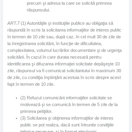
precum şi adresa la care se solicită primirea
răspunsului.
ART.7
(1) Autorităţile şi instituţiile publice au obligaţia să
răspundă în scris la solicitarea informaţiilor de interes public
în termen de 10 zile sau, după caz, în cel mult 30 de zile de
la înregistrarea solicitării, în funcţie de dificultatea,
complexitatea, volumul lucrărilor documentare şi de urgenţa
solicitării. În cazul în care durata necesară pentru
identificarea şi difuzarea informaţiei solicitate depăşeşte 10
zile, răspunsul va fi comunicat solicitantului în maximum 30
de zile, cu condiţia înştiinţării acestuia în scris despre acest
fapt în termen de 10 zile.
(2) Refuzul comunicării informaţiilor solicitate se
motivează şi se comunică în termen de 5 zile de la
primirea petiţiilor.
(3) Solicitarea şi obţinerea informaţiilor de interes
public se pot realiza, dacă sunt întrunite condiţiile
tehnice necesare, şi în format electronic.