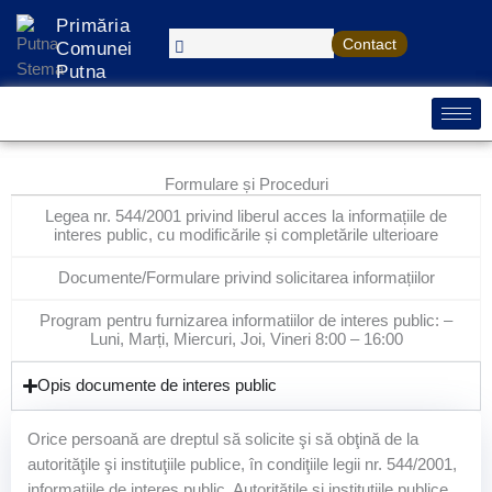
Treci
Primăria
la
Contact
Comunei
conținut
Putna
Formulare și Proceduri
Legea nr. 544/2001 privind liberul acces la informațiile de
interes public, cu modificările și completările ulterioare
Documente/Formulare privind solicitarea informațiilor
Program pentru furnizarea informatiilor de interes public: –
Luni, Marți, Miercuri, Joi, Vineri 8:00 – 16:00
Opis documente de interes public
Orice persoană are dreptul să solicite şi să obţină de la
autorităţile şi instituţiile publice, în condiţiile legii nr. 544/2001,
informaţiile de interes public. Autorităţile şi instituţiile publice