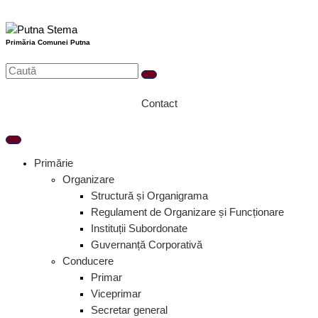
Treci
S
la
e
conținut
Primăria Comunei Putna
a
r
c
Contact
h
Primărie
Organizare
Structură și Organigrama
Regulament de Organizare și Funcționare
Instituții Subordonate
Guvernanță Corporativă
Conducere
Primar
Viceprimar
Secretar general