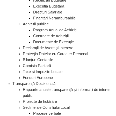
Rectificări Bugetare
Execuția Bugetară
Drepturi Salariale
Finanțări Nerambursabile
Achiziții publice
Program Anual de Achiziții
Contracte de Achiziții
Documente de Execuție
Declarații de Avere și Interese
Protecția Datelor cu Caracter Personal
Bilanțuri Contabile
Comisia Paritară
Taxe și Impozite Locale
Fonduri Europene
Transparență Decizională
Rapoarte anuale transparență și informații de interes
public
Proiecte de hotărâre
Ședințe ale Consiliului Local
Procese verbale