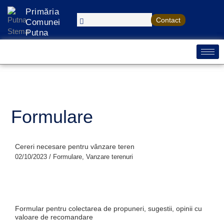
Treci
S
Primăria
la
Contact
e
Comunei
conținut
Putna
a
r
c
h
Formulare
Cereri necesare pentru vânzare teren
02/10/2023
/
Formulare
,
Vanzare terenuri
Formular pentru colectarea de propuneri, sugestii, opinii cu
valoare de recomandare