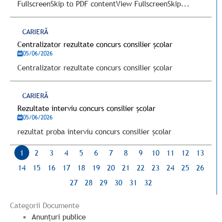
FullscreenSkip to PDF contentView FullscreenSkip...
CARIERĂ
Centralizator rezultate concurs consilier școlar
05/06/2026
Centralizator rezultate concurs consilier școlar
CARIERĂ
Rezultate interviu concurs consilier școlar
05/06/2026
rezultat proba interviu concurs consilier școlar
1
2
3
4
5
6
7
8
9
10
11
12
13
14
15
16
17
18
19
20
21
22
23
24
25
26
27
28
29
30
31
32
Categorii Documente
Anunțuri publice