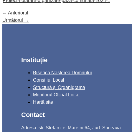
Proiect-hotarare-organizare-paza-comunala-2024-1
←
Anteriorul
Următorul
→
Instituție
Biserica Nașterea Domnului
Consiliul Local
Structură și Organigrama
Monitorul Oficial Local
Hartă site
Contact
Adresa: str. Ștefan cel Mare nr.64, Jud. Suceava