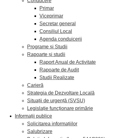
Conducere
Primar
Viceprimar
Secretar general
Consiliul Local
Agenda conduicerii
Programe și Studii
Rapoarte și studii
Raport Anual de Activitate
Rapoarte de Audit
Studii Realizate
Carieră
Strategia de Dezvoltare Locală
Situații de urgență (SVSU)
Legislație funcționare primărie
Informații publice
Solicitarea informațiilor
Salubrizare