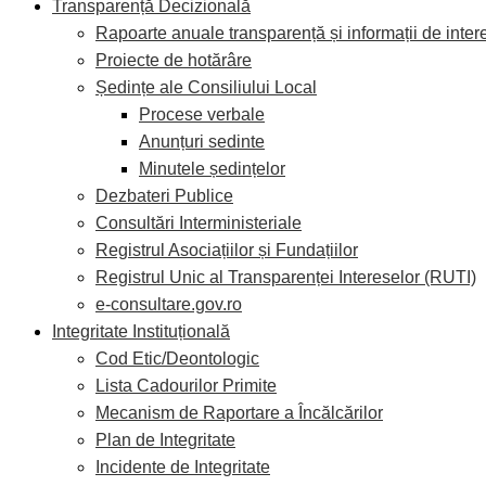
Transparență Decizională
Rapoarte anuale transparență și informații de inter
Proiecte de hotărâre
Ședințe ale Consiliului Local
Procese verbale
Anunțuri sedinte
Minutele ședințelor
Dezbateri Publice
Consultări Interministeriale
Registrul Asociațiilor și Fundațiilor
Registrul Unic al Transparenței Intereselor (RUTI)
e-consultare.gov.ro
Integritate Instituțională
Cod Etic/Deontologic
Lista Cadourilor Primite
Mecanism de Raportare a Încălcărilor
Plan de Integritate
Incidente de Integritate