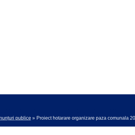
otarare organizare paza comuna
nunțuri publice
Proiect hotarare organizare paza comunala 2