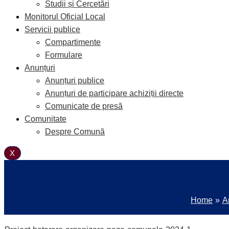
Studii și Cercetări
Monitorul Oficial Local
Servicii publice
Compartimente
Formulare
Anunțuri
Anunțuri publice
Anunțuri de participare achiziții directe
Comunicate de presă
Comunitate
Despre Comună
X
Proiect h
Home
A