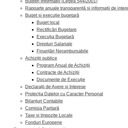
Buletin Informativ (Legea 544/2001)
Rapoarte anuale transparență și informații de inter
Buget și execuție bugetară
Buget local
Rectificări Bugetare
Execuția Bugetară
Drepturi Salariale
Finanțări Nerambursabile
Achiziții publice
Program Anual de Achiziții
Contracte de Achiziții
Documente de Execuție
Declarații de Avere și Interese
Protecția Datelor cu Caracter Personal
Bilanțuri Contabile
Comisia Paritară
Taxe și Impozite Locale
Fonduri Europene