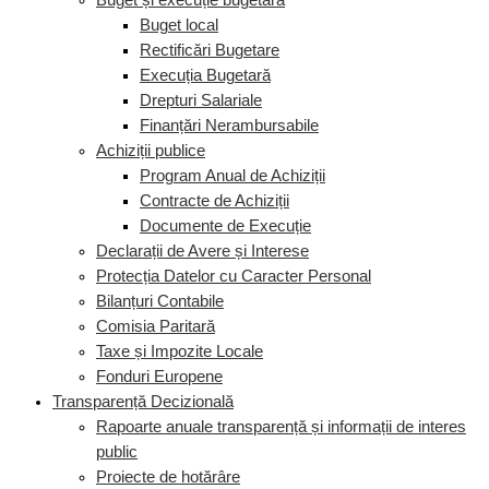
Buget și execuție bugetară
Buget local
Rectificări Bugetare
Execuția Bugetară
Drepturi Salariale
Finanțări Nerambursabile
Achiziții publice
Program Anual de Achiziții
Contracte de Achiziții
Documente de Execuție
Declarații de Avere și Interese
Protecția Datelor cu Caracter Personal
Bilanțuri Contabile
Comisia Paritară
Taxe și Impozite Locale
Fonduri Europene
Transparență Decizională
Rapoarte anuale transparență și informații de interes
public
Proiecte de hotărâre