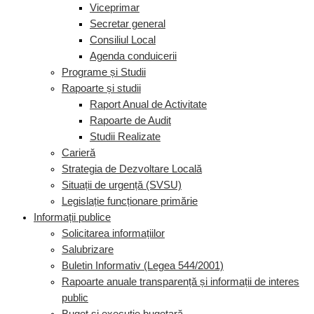
Viceprimar
Secretar general
Consiliul Local
Agenda conduicerii
Programe și Studii
Rapoarte și studii
Raport Anual de Activitate
Rapoarte de Audit
Studii Realizate
Carieră
Strategia de Dezvoltare Locală
Situații de urgență (SVSU)
Legislație funcționare primărie
Informații publice
Solicitarea informațiilor
Salubrizare
Buletin Informativ (Legea 544/2001)
Rapoarte anuale transparență și informații de interes
public