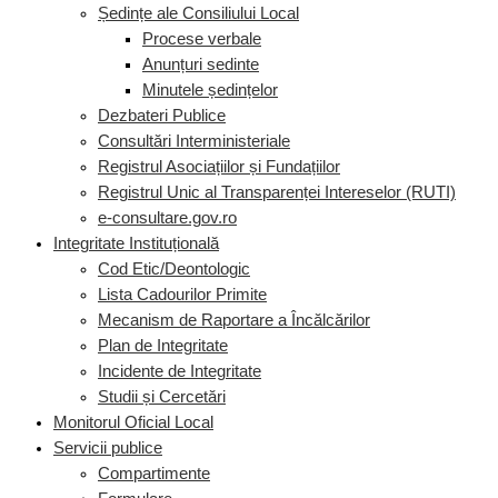
Ședințe ale Consiliului Local
Procese verbale
Anunțuri sedinte
Minutele ședințelor
Dezbateri Publice
Consultări Interministeriale
Registrul Asociațiilor și Fundațiilor
Registrul Unic al Transparenței Intereselor (RUTI)
e-consultare.gov.ro
Integritate Instituțională
Cod Etic/Deontologic
Lista Cadourilor Primite
Mecanism de Raportare a Încălcărilor
Plan de Integritate
Incidente de Integritate
Studii și Cercetări
Monitorul Oficial Local
Servicii publice
Compartimente