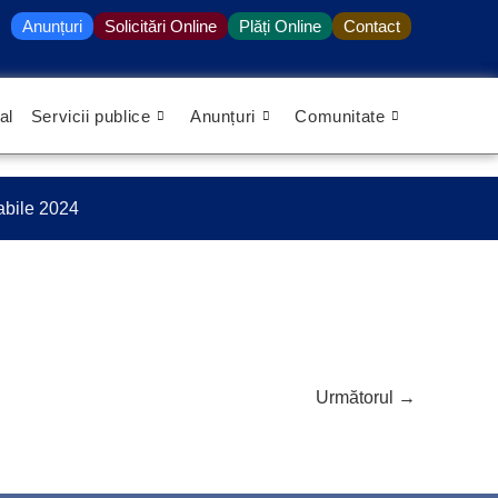
Anunțuri
Solicitări Online
Plăți Online
Contact
al
Servicii publice
Anunțuri
Comunitate
abile 2024
Următorul
→