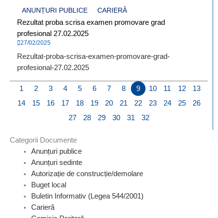
ANUNȚURI PUBLICE
CARIERĂ
Rezultat proba scrisa examen promovare grad
profesional 27.02.2025
27/02/2025
Rezultat-proba-scrisa-examen-promovare-grad-
profesional-27.02.2025
1
2
3
4
5
6
7
8
9
10
11
12
13
14
15
16
17
18
19
20
21
22
23
24
25
26
27
28
29
30
31
32
Categorii Documente
Anunțuri publice
Anunțuri sedinte
Autorizație de construcție/demolare
Buget local
Buletin Informativ (Legea 544/2001)
Carieră