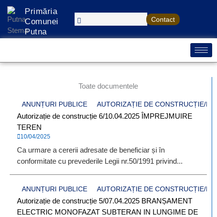
Treci
Primăria
la
Contact
Comunei
conținut
Putna
Toate documentele
ANUNȚURI PUBLICE
AUTORIZAȚIE DE CONSTRUCȚIE/D
Autorizație de construcție 6/10.04.2025 ÎMPREJMUIRE
TEREN
10/04/2025
Ca urmare a cererii adresate de beneficiar și în
conformitate cu prevederile Legii nr.50/1991 privind...
ANUNȚURI PUBLICE
AUTORIZAȚIE DE CONSTRUCȚIE/D
Autorizație de construcție 5/07.04.2025 BRANȘAMENT
ELECTRIC MONOFAZAT SUBTERAN IN LUNGIME DE