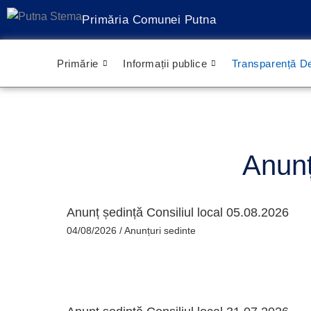
Treci
Primăria Comunei Putna
la
conținut
Primărie
Informații publice
Transparență De
Anunț
Anunț ședință Consiliul local 05.08.2026
04/08/2026
/
Anunțuri sedinte