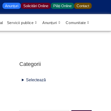
S
Anunțuri
Solicitări Online
Plăți Online
Contact
e
a
al
Servicii publice
Anunțuri
Comunitate
r
c
h
Categorii
Selectează