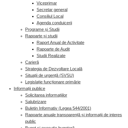
Viceprimar
Secretar general
Consiliul Local
Agenda conduicerii
Programe și Studii
Rapoarte și studii
Raport Anual de Activitate
Rapoarte de Audit
Studii Realizate
Carieră
Strategia de Dezvoltare Locală
Situații de urgență (SVSU)
Legislație funcționare primărie
Informații publice
Solicitarea informațiilor
Salubrizare
Buletin Informativ (Legea 544/2001)
Rapoarte anuale transparență și informații de interes
public