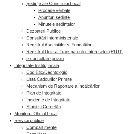
Ședințe ale Consiliului Local
Procese verbale
Anunțuri sedinte
Minutele ședințelor
Dezbateri Publice
Consultări Interministeriale
Registrul Asociațiilor și Fundațiilor
Registrul Unic al Transparenței Intereselor (RUTI)
e-consultare.gov.ro
Integritate Instituțională
Cod Etic/Deontologic
Lista Cadourilor Primite
Mecanism de Raportare a Încălcărilor
Plan de Integritate
Incidente de Integritate
Studii și Cercetări
Monitorul Oficial Local
Servicii publice
Compartimente