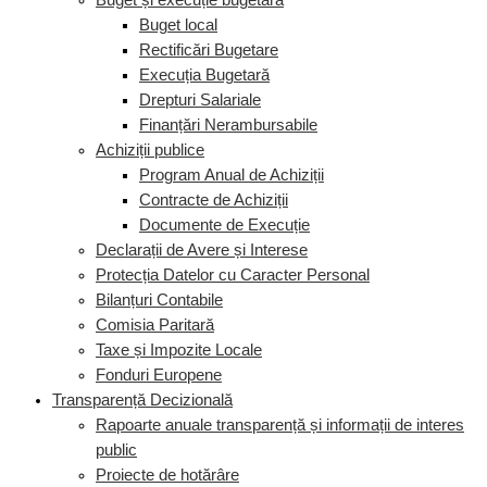
Buget și execuție bugetară
Buget local
Rectificări Bugetare
Execuția Bugetară
Drepturi Salariale
Finanțări Nerambursabile
Achiziții publice
Program Anual de Achiziții
Contracte de Achiziții
Documente de Execuție
Declarații de Avere și Interese
Protecția Datelor cu Caracter Personal
Bilanțuri Contabile
Comisia Paritară
Taxe și Impozite Locale
Fonduri Europene
Transparență Decizională
Rapoarte anuale transparență și informații de interes
public
Proiecte de hotărâre