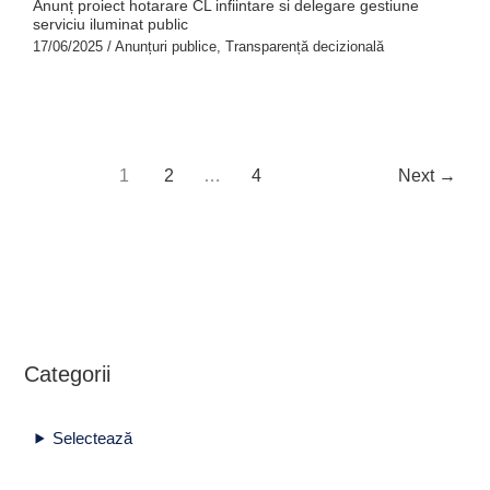
Anunț proiect hotarare CL infiintare si delegare gestiune
serviciu iluminat public
17/06/2025
/
Anunțuri publice
,
Transparență decizională
1
2
…
4
Next
→
Categorii
Selectează