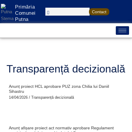
Treci
S
Primăria
la
Contact
e
Comunei
conținut
Putna
a
r
c
h
Transparență decizională
Anunț proiect HCL aprobare PUZ zona Chilia lui Daniil
Sihastru
14/04/2026
/
Transparență decizională
Anunț afișare proiect act normativ aprobare Regulament