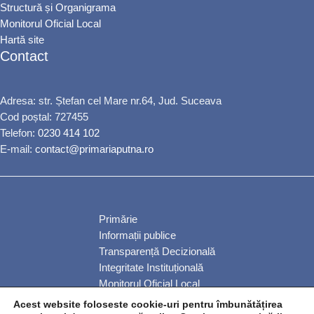
Structură și Organigrama
Monitorul Oficial Local
Hartă site
Contact
Adresa: str. Ștefan cel Mare nr.64, Jud. Suceava
Cod poștal: 727455
Telefon:
0230 414 102
E-mail:
contact@primariaputna.ro
Primărie
Informații publice
Transparență Decizională
Integritate Instituțională
Monitorul Oficial Local
Servicii publice
Acest website foloseste cookie-uri pentru îmbunătățirea