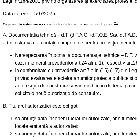
Legii nr.184/2001 privind organizarea şi exercitarea profesiei d
Dată cerere: 14/07/2025
Cu privire la autorizarea executării lucrărilor se fac următoarele precizări:
A. Documentaţia tehnică – d.T. (d.T.A.C.+d.T.O.E. Sau d.T.A.D.
administrativ al autorităţii competente pentru protecţia mediului
Nerespectarea întocmai a documentaţiei tehnice – D.T. viz
caz, în temeiul prevederilor art.24 alin.(1), respectiv art.
În conformitate cu prevederile art.7 alin.(15)-(15′) din L
privind evaluarea efectelor anumitor proiecte publice şi pr
autorizaţiei de construire survin modificări de temă privin
solicita o nouă autorizaţie de construire.
B. Titularul autorizaţiei este obligat:
să anunţe data începerii lucrărilor autorizate, prin trimite
locale emitentă a autorizaţiei;
să anunţe data începerii lucrărilor autorizate, prin trimite