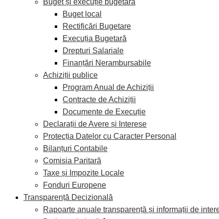
Buget și execuție bugetară
Buget local
Rectificări Bugetare
Execuția Bugetară
Drepturi Salariale
Finanțări Nerambursabile
Achiziții publice
Program Anual de Achiziții
Contracte de Achiziții
Documente de Execuție
Declarații de Avere și Interese
Protecția Datelor cu Caracter Personal
Bilanțuri Contabile
Comisia Paritară
Taxe și Impozite Locale
Fonduri Europene
Transparență Decizională
Rapoarte anuale transparență și informații de inter