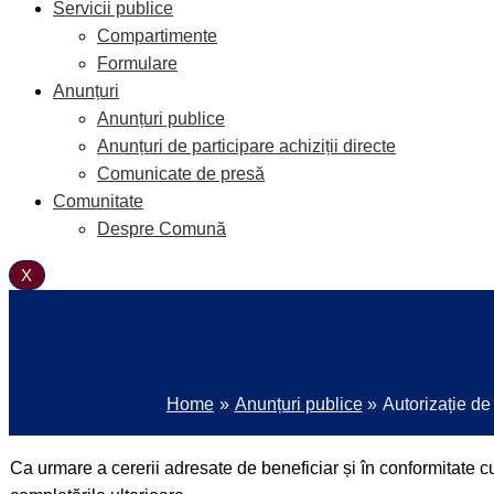
Servicii publice
Compartimente
Formulare
Anunțuri
Anunțuri publice
Anunțuri de participare achiziții directe
Comunicate de presă
Comunitate
Despre Comună
X
Autorizație de construcț
Home
Anunțuri publice
Autorizație 
Ca urmare a cererii adresate de beneficiar și în conformitate cu 