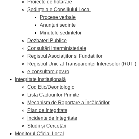
Proiecte de hotărâre
Ședințe ale Consiliului Local
Procese verbale
Anunțuri sedinte
Minutele ședințelor
Dezbateri Publice
Consultări Interministeriale
Registrul Asociațiilor și Fundațiilor
Registrul Unic al Transparenței Intereselor (RUTI)
e-consultare.gov.ro
Integritate Instituțională
Cod Etic/Deontologic
Lista Cadourilor Primite
Mecanism de Raportare a Încălcărilor
Plan de Integritate
Incidente de Integritate
Studii și Cercetări
Monitorul Oficial Local