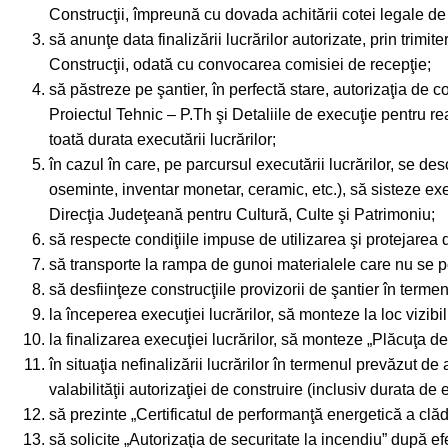
Construcţii, împreună cu dovada achitării cotei legale de 0
să anunţe data finalizării lucrărilor autorizate, prin trimit
Construcţii, odată cu convocarea comisiei de recepţie;
să păstreze pe şantier, în perfectă stare, autorizaţia de
Proiectul Tehnic – P.Th şi Detaliile de execuţie pentru rea
toată durata executării lucrărilor;
în cazul în care, pe parcursul executării lucrărilor, se de
oseminte, inventar monetar, ceramic, etc.), să sisteze exe
Direcţia Judeţeană pentru Cultură, Culte şi Patrimoniu;
să respecte condiţiile impuse de utilizarea şi protejarea 
să transporte la rampa de gunoi materialele care nu se pot
să desfiinţeze construcţiile provizorii de şantier în termen
la începerea execuţiei lucrărilor, să monteze la loc vizibi
la finalizarea execuţiei lucrărilor, să monteze „Plăcuţa de i
în situaţia nefinalizării lucrărilor în termenul prevăzut de
valabilităţii autorizaţiei de construire (inclusiv durata de e
să prezinte „Certificatul de performanţă energetică a clădir
să solicite „Autorizaţia de securitate la incendiu” după ef