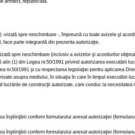
e arhitect, republicată.
) -vizată spre neschimbare -, împreună cu toate avizele şI acord
, face parte integrantă din prezenta autorizaţie.
ată spre neschimbare (inclusiv a avizelor şi acordurilor obţinut
26 alin (1) din Legea nr.50/1991 privind autorizarea executării lucr
egea nr.50/1991 şi cu respectarea legislaţiei pentru aplicarea Dir
ivate asupra mediului, în situaţia în care în timpul executării luc
d lucrările de construcţii autorizate, care conduc la necesitatea mo
rea înştiinţării conform formularului anexat autorizaţiei (formular
rea înştiinţării conform formularului anexat autorizaţiei (formularu