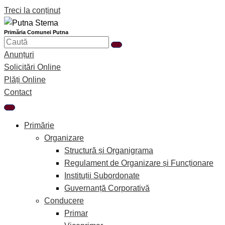
Treci la conținut
Primăria Comunei Putna
Anunțuri
Solicitări Online
Plăți Online
Contact
Primărie
Organizare
Structură și Organigrama
Regulament de Organizare și Funcționare
Instituții Subordonate
Guvernanță Corporativă
Conducere
Primar