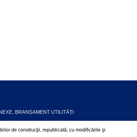
LOCUINȚĂ P+1E, ANEXE,
, ANEXE, BRANȘAMENT UTILITĂȚI
ilor de construcţii, republicată, cu modificările şi