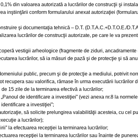
,1% din valoarea autorizată a lucrărilor de construcţii şi instala
erea inştiinţării conform formularului anexat autorizaţiei (formular
 construire şi documentaţia tehnică – D.T. (D.T.A.C.+D.T.O.E./D.
lizarea lucrărilor de construcţii autorizate, pe care le va prezenta
scoperă vestigii arheologice (fragmente de ziduri, ancadramente de
cutarea lucrărilor, să ia măsuri de pază şi de protecţie şi să anu
domeniului public, precum şi de protecţie a mediului, potrivit nor
 recupera sau valorifica, rămase în urma executării lucrărilor de
 de 15 zile de la terminarea efectivă a lucrărilor;
l „Panoul de identificare a investiţiei” (vezi anexa nr.8 la norme
dentificare a investiţiei”;
 autorizaţie, să solicite prelungirea valabilităţii acesteia, cu cel 
xecuţie a lucrărilor);
ii” la efectuarea recepţiei la terminarea lucrărilor;
ectuarea recepţiei la terminarea lucrărilor sau înainte de punerea