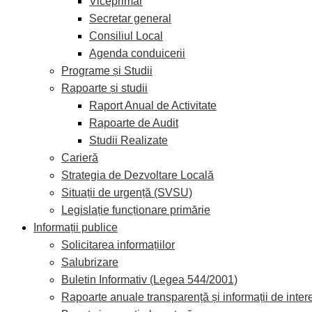
Viceprimar
Secretar general
Consiliul Local
Agenda conduicerii
Programe și Studii
Rapoarte și studii
Raport Anual de Activitate
Rapoarte de Audit
Studii Realizate
Carieră
Strategia de Dezvoltare Locală
Situații de urgență (SVSU)
Legislație funcționare primărie
Informații publice
Solicitarea informațiilor
Salubrizare
Buletin Informativ (Legea 544/2001)
Rapoarte anuale transparență și informații de inter