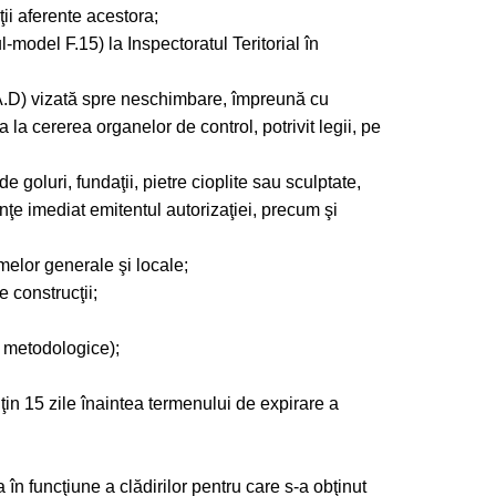
ţii aferente acestora;
ul-model F.15) la Inspectoratul Teritorial în
T.A.D) vizată spre neschimbare, împreună cu
 la cererea organelor de control, potrivit legii, pe
 goluri, fundaţii, pietre cioplite sau sculptate,
nţe imediat emitentul autorizaţiei, precum şi
melor generale şi locale;
 construcţii;
le metodologice);
puţin 15 zile înaintea termenului de expirare a
 în funcţiune a clădirilor pentru care s-a obţinut