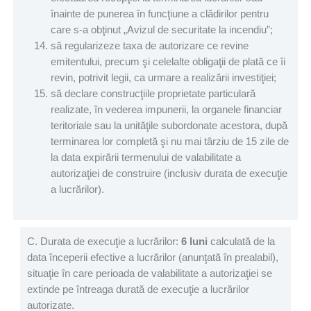
înainte de punerea în funcţiune a clădirilor pentru
care s-a obţinut „Avizul de securitate la incendiu”;
să regularizeze taxa de autorizare ce revine
emitentului, precum şi celelalte obligaţii de plată ce îi
revin, potrivit legii, ca urmare a realizării investiţiei;
să declare construcţiile proprietate particulară
realizate, în vederea impunerii, la organele financiar
teritoriale sau la unităţile subordonate acestora, după
terminarea lor completă şi nu mai târziu de 15 zile de
la data expirării termenului de valabilitate a
autorizaţiei de construire (inclusiv durata de execuţie
a lucrărilor).
C. Durata de execuţie a lucrărilor:
6 luni
calculată de la
data începerii efective a lucrărilor (anunţată în prealabil),
situaţie în care perioada de valabilitate a autorizaţiei se
extinde pe întreaga durată de execuţie a lucrărilor
autorizate.