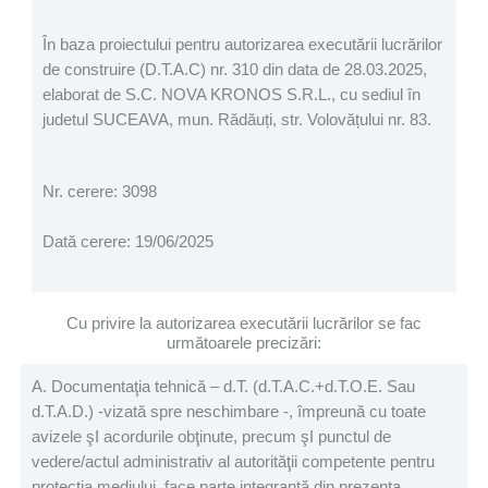
În baza proiectului pentru autorizarea executării lucrărilor
de construire (D.T.A.C) nr. 310 din data de 28.03.2025,
elaborat de S.C. NOVA KRONOS S.R.L., cu sediul în
judetul SUCEAVA, mun. Rădăuți, str. Volovățului nr. 83.
Nr. cerere: 3098
Dată cerere: 19/06/2025
Cu privire la autorizarea executării lucrărilor se fac
următoarele precizări:
A. Documentaţia tehnică – d.T. (d.T.A.C.+d.T.O.E. Sau
d.T.A.D.) -vizată spre neschimbare -, împreună cu toate
avizele şI acordurile obţinute, precum şI punctul de
vedere/actul administrativ al autorităţii competente pentru
protecţia mediului, face parte integrantă din prezenta