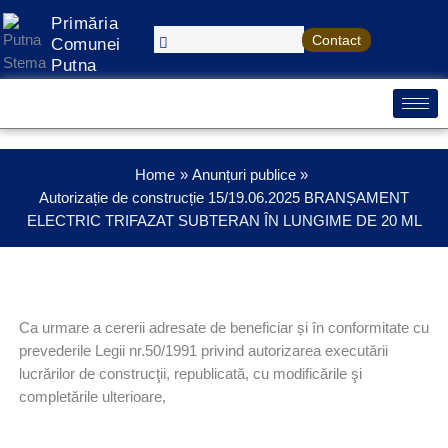
Treci
Primăria
la
Contact
Comunei
conținut
Putna
Home
Anunțuri publice
Autorizație de construcție 15/19.06.2025 BRANȘAMENT
ELECTRIC TRIFAZAT SUBTERAN ÎN LUNGIME DE 20 ML
Ca urmare a cererii adresate de beneficiar și în conformitate cu
prevederile Legii nr.50/1991 privind autorizarea executării
lucrărilor de construcţii, republicată, cu modificările şi
completările ulterioare,