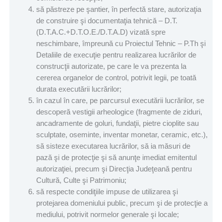
să păstreze pe şantier, în perfectă stare, autorizaţia
de construire şi documentaţia tehnică – D.T.
(D.T.A.C.+D.T.O.E./D.T.A.D) vizată spre
neschimbare, împreună cu Proiectul Tehnic – P.Th şi
Detaliile de execuţie pentru realizarea lucrărilor de
construcţii autorizate, pe care le va prezenta la
cererea organelor de control, potrivit legii, pe toată
durata executării lucrărilor;
în cazul în care, pe parcursul executării lucrărilor, se
descoperă vestigii arheologice (fragmente de ziduri,
ancadramente de goluri, fundaţii, pietre cioplite sau
sculptate, oseminte, inventar monetar, ceramic, etc.),
să sisteze executarea lucrărilor, să ia măsuri de
pază şi de protecţie şi să anunţe imediat emitentul
autorizaţiei, precum şi Direcţia Judeţeană pentru
Cultură, Culte şi Patrimoniu;
să respecte condiţiile impuse de utilizarea şi
protejarea domeniului public, precum şi de protecţie a
mediului, potrivit normelor generale şi locale;