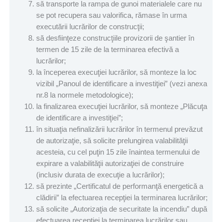
să transporte la rampa de gunoi materialele care nu
se pot recupera sau valorifica, rămase în urma
executării lucrărilor de construcţii;
să desfiinţeze construcţiile provizorii de şantier în
termen de 15 zile de la terminarea efectivă a
lucrărilor;
la începerea execuţiei lucrărilor, să monteze la loc
vizibil „Panoul de identificare a investiţiei” (vezi anexa
nr.8 la normele metodologice);
la finalizarea execuţiei lucrărilor, să monteze „Plăcuţa
de identificare a investiţiei”;
în situaţia nefinalizării lucrărilor în termenul prevăzut
de autorizaţie, să solicite prelungirea valabilităţii
acesteia, cu cel puţin 15 zile înaintea termenului de
expirare a valabilităţii autorizaţiei de construire
(inclusiv durata de execuţie a lucrărilor);
să prezinte „Certificatul de performanţă energetică a
clădirii” la efectuarea recepţiei la terminarea lucrărilor;
să solicite „Autorizaţia de securitate la incendiu” după
efectuarea recepţiei la terminarea lucrărilor sau