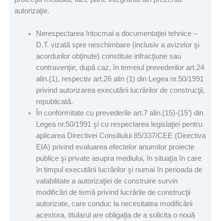
autorizaţie.
Nerespectarea întocmai a documentaţiei tehnice –
D.T. vizată spre neschimbare (inclusiv a avizelor şi
acordurilor obţinute) constituie infracţiune sau
contravenţie, după caz, în temeiul prevederilor art.24
alin.(1), respectiv art.26 alin (1) din Legea nr.50/1991
privind autorizarea executării lucrărilor de construcţii,
republicată.
În conformitate cu prevederile art.7 alin.(15)-(15′) din
Legea nr.50/1991 şi cu respectarea legislaţiei pentru
aplicarea Directivei Consiliului 85/337/CEE (Directiva
EIA) privind evaluarea efectelor anumitor proiecte
publice şi private asupra mediului, în situaţia în care
în timpul executării lucrărilor şi numai în perioada de
valabilitate a autorizaţiei de construire survin
modificări de temă privind lucrările de construcţii
autorizate, care conduc la necesitatea modificării
acestora, titularul are obligaţia de a solicita o nouă