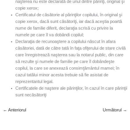
naşterea nu este declarată de unul dintre părinţi, original şi
copie xerox;
Certificatul de căsătorie al părinţilor copilului, în original şi
copie xerox, dacă sunt căsătoriţi, iar dacă aceştia poartă
nume de familie diferit, declaraţia scrisă cu privire la
numele pe care îl va dobândi copilul;
Declaraţia de recunoaştere a copilului născut în afara
căsătoriei, dată de către tată în faţa ofiţerului de stare civilă
care înregistrează naşterea sau la notarul public, din care
să rezulte şi numele de familie pe care îl dobândeşte
copilul, la care se anexează consimţământul mamei; în
cazul tatălui minor acesta trebuie să fie asistat de
reprezentantul legal.
Certificatele de naştere ale părinţilor, în cazul în care părinţii
sunt necăsătoriţi
←
Anteriorul
Următorul
→