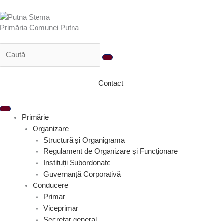
Treci
la
Primăria Comunei Putna
conținut
Contact
Primărie
Organizare
Structură și Organigrama
Regulament de Organizare și Funcționare
Instituții Subordonate
Guvernanță Corporativă
Conducere
Primar
Viceprimar
Secretar general