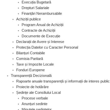
Execuția Bugetară
Drepturi Salariale
Finanțări Nerambursabile
Achiziții publice
Program Anual de Achiziții
Contracte de Achiziții
Documente de Execuție
Declarații de Avere și Interese
Protecția Datelor cu Caracter Personal
Bilanțuri Contabile
Comisia Paritară
Taxe și Impozite Locale
Fonduri Europene
Transparență Decizională
Rapoarte anuale transparență și informații de interes public
Proiecte de hotărâre
Ședințe ale Consiliului Local
Procese verbale
Anunțuri sedinte
Minutele ședințelor