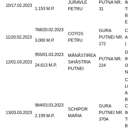
JURAVLE
PUTNA NR.
I
10/17.02.2023
1.153 M.P.
PETRU
31
T
B
E
768/20.02.2023
GURA
C
COTOS
11/20.02.2023
PUTNEI NR.
A
PETRU
3.000 M.P.
172
)
D
955/01.03.2023
MĂNĂSTIREA
PUTNA NR.
I
12/01.03.2023
SIHĂSTRIA
24.613 M.P.
224
O
PUTNEI
N
C
L
A
B
984/03.03.2023
GURA
C
SCHIPOR
13/03.03.2023
PUTNEI NR.
I
MARIA
2.199 M.P.
370A
T
B