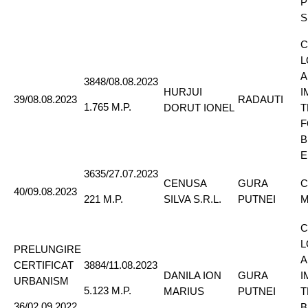
P
S
C
L
A
3848/08.08.2023
HURJUI
I
39/08.08.2023
RADAUTI
1.765 M.P.
DORUT IONEL
T
F
B
E
3635/27.07.2023
CENUSA
GURA
C
40/09.08.2023
SILVA S.R.L.
PUTNEI
M
221 M.P.
C
L
PRELUNGIRE
A
CERTIFICAT
3884/11.08.2023
DANILA ION
GURA
I
URBANISM
5.123 M.P.
MARIUS
PUTNEI
T
36/02.09.2022
B