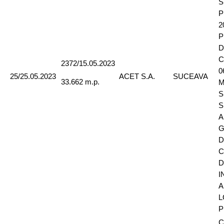
S
P
2
P
D
C
2372/15.05.2023
0
25/25.05.2023
ACET S.A.
SUCEAVA
33.662 m.p.
M
S
S
A
G
D
C
D
I
A
L
P
C