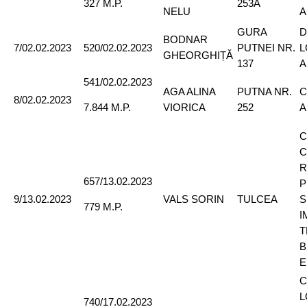
253A
327 M.P.
NELU
A
GURA
D
BODNAR
7/02.02.2023
520/02.02.2023
PUTNEI NR.
L
GHEORGHIȚĂ
137
A
541/02.02.2023
AGA ALINA
PUTNA NR.
C
8/02.02.2023
VIORICA
252
A
7.844 M.P.
C
C
R
657/13.02.2023
P
9/13.02.2023
VALS SORIN
TULCEA
S
779 M.P.
I
T
B
E
C
L
740/17.02.2023