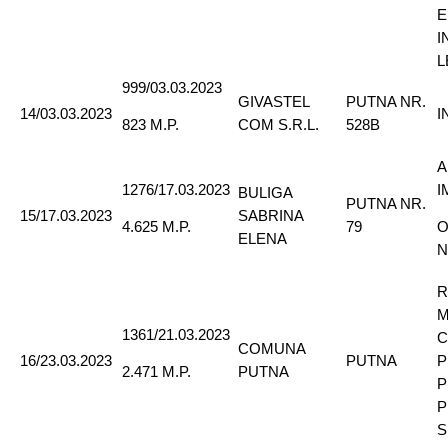
E
I
L
999/03.03.2023
GIVASTEL
PUTNA NR.
14/03.03.2023
I
COM S.R.L.
528B
823 M.P.
A
1276/17.03.2023
I
BULIGA
PUTNA NR.
15/17.03.2023
SABRINA
79
4.625 M.P.
O
ELENA
N
R
M
1361/21.03.2023
C
COMUNA
16/23.03.2023
PUTNA
P
PUTNA
2.471 M.P.
P
P
S