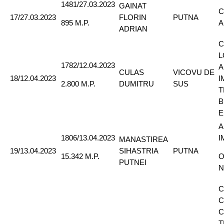
1481/27.03.2023
GAINAT
C
17/27.03.2023
FLORIN
PUTNA
A
895 M.P.
ADRIAN
C
L
1782/12.04.2023
A
CULAS
VICOVU DE
18/12.04.2023
I
DUMITRU
SUS
2.800 M.P.
T
B
E
A
1806/13.04.2023
I
MANASTIREA
19/13.04.2023
SIHASTRIA
PUTNA
15.342 M.P.
O
PUTNEI
N
C
C
C
T