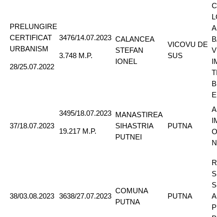
C
L
PRELUNGIRE
A
CERTIFICAT
3476/14.07.2023
CALANCEA
B
VICOVU DE
URBANISM
STEFAN
V
SUS
3.748 M.P.
IONEL
I
28/25.07.2022
T
B
E
A
3495/18.07.2023
MANASTIREA
I
37/18.07.2023
SIHASTRIA
PUTNA
19.217 M.P.
O
PUTNEI
N
R
S
S
COMUNA
38/03.08.2023
3638/27.07.2023
PUTNA
A
PUTNA
P