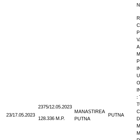
N
R
C
P
V
A
M
P
I
U
O
I
:
T
2375/12.05.2023
MANASTIREA
C
23/17.05.2023
PUTNA
128.336 M.P.
PUTNA
D
M
M