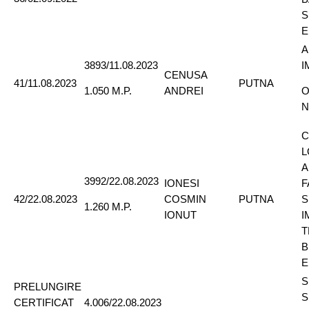
S
E
A
3893/11.08.2023
I
CENUSA
41/11.08.2023
PUTNA
ANDREI
1.050 M.P.
O
N
C
L
A
3992/22.08.2023
IONESI
F
42/22.08.2023
COSMIN
PUTNA
S
1.260 M.P.
IONUT
I
T
B
E
S
PRELUNGIRE
S
CERTIFICAT
4.006/22.08.2023