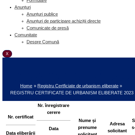
Formulare
Anunțuri
Anunțuri publice
Anunțuri de participare achiziții directe
Comunicate de presă
Comunitate
Despre Comună
X
REGISTRU CERTIFICATE DE
URBANISM ELIBERATE 2023
Home
Registru Certficiate de urbanism eliberate
REGISTRU CERTIFICATE DE URBANISM ELIBERATE 2023
Nr. înregistrare
cerere
Nr. certificat
Nume și
S
Adresa
prenume
s
Data
solicitant
Data eliberării
solicitant