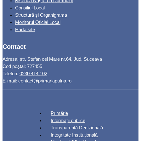
Biserica Nașterea Domnului
Consiliul Local
Structură și Organigrama
Monitorul Oficial Local
Hartă site
Contact
Adresa: str. Ștefan cel Mare nr.64, Jud. Suceava
Cod poștal: 727455
Telefon:
0230 414 102
E-mail:
contact@primariaputna.ro
Primărie
Informații publice
Transparență Decizională
Integritate Instituțională