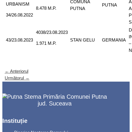
COMUNA
A
URBANISM
PUTNA
8.478 M.P.
PUTNA
A
34/26.08.2022
P
S
D
4038/23.08.2023
I
43/23.08.2023
STAN GELU
GERMANIA
1.971 M.P.
–
N
←
Anteriorul
Următorul
→
Primăria Comunei Putna
jud. Suceava
Instituție