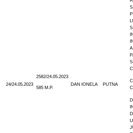
R
S
P
L
S
I
I
A
P
S
C
2582/24.05.2023
C
24/24.05.2023
DAN IONELA
PUTNA
C
585 M.P.
D
I
D
U
J