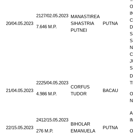
O
I
2127/02.05.2023
MANASTIREA
C
20/04.05.2023
SIHASTRIA
PUTNA
7.646 M.P.
D
PUTNEI
S
S
N
C
J
S
D
2225/04.05.2023
T
CORFUS
21/04.05.2023
BACAU
TUDOR
4.986 M.P.
O
N
A
2412/15.05.2023
I
BIHOLAR
22/15.05.2023
PUTNA
EMANUELA
276 M.P.
O