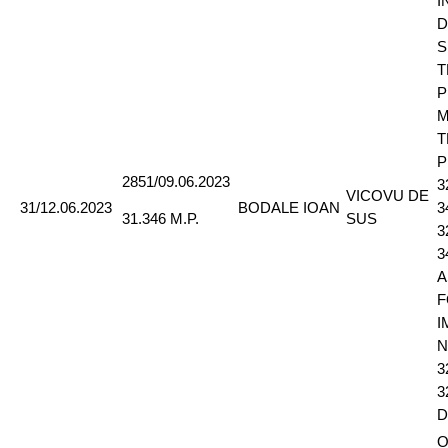
I
D
S
T
P
M
T
P
2851/09.06.2023
3
VICOVU DE
31/12.06.2023
BODALE IOAN
3
SUS
31.346 M.P.
3
3
A
F
I
N
3
3
D
O