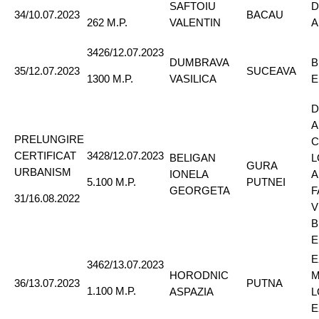
SAFTOIU
D
34/10.07.2023
BACAU
VALENTIN
A
262 M.P.
3426/12.07.2023
DUMBRAVA
B
35/12.07.2023
SUCEAVA
VASILICA
E
1300 M.P.
D
A
PRELUNGIRE
C
CERTIFICAT
3428/12.07.2023
BELIGAN
L
GURA
URBANISM
IONELA
A
PUTNEI
5.100 M.P.
GEORGETA
F
31/16.08.2022
V
B
E
E
3462/13.07.2023
HORODNIC
M
36/13.07.2023
PUTNA
1.100 M.P.
ASPAZIA
L
E