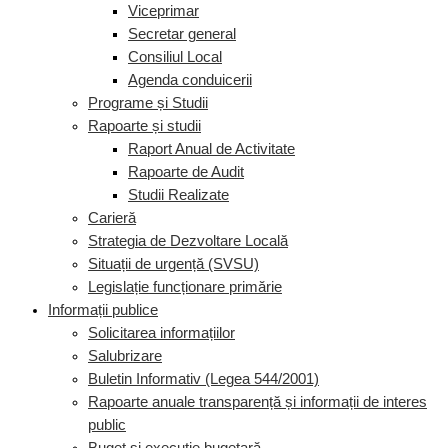
Viceprimar
Secretar general
Consiliul Local
Agenda conduicerii
Programe și Studii
Rapoarte și studii
Raport Anual de Activitate
Rapoarte de Audit
Studii Realizate
Carieră
Strategia de Dezvoltare Locală
Situații de urgență (SVSU)
Legislație funcționare primărie
Informații publice
Solicitarea informațiilor
Salubrizare
Buletin Informativ (Legea 544/2001)
Rapoarte anuale transparență și informații de interes
public