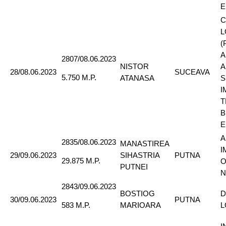
E
C
L
(
A
2807/08.06.2023
NISTOR
A
28/08.06.2023
SUCEAVA
5.750 M.P.
ATANASA
S
I
T
B
E
A
2835/08.06.2023
MANASTIREA
I
29/09.06.2023
SIHASTRIA
PUTNA
29.875 M.P.
O
PUTNEI
N
2843/09.06.2023
BOSTIOG
D
30/09.06.2023
PUTNA
MARIOARA
L
583 M.P.