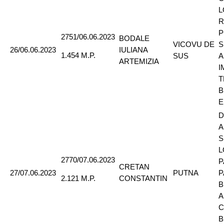
L
R
P
2751/06.06.2023
BODALE
VICOVU DE
S
26/06.06.2023
IULIANA
1.454 M.P.
SUS
A
ARTEMIZIA
I
T
B
E
D
A
S
L
2770/07.06.2023
P
CRETAN
27/07.06.2023
PUTNA
P
CONSTANTIN
2.121 M.P.
B
A
C
B