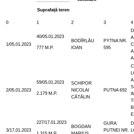
Suprafață teren
0
1
2
3
4
D
40/05.01.2023
A
BODÎRLĂU
PYTNA NR.
1/05.01.2023
C
IOAN
595
777 M.P.
A
A
C
L
A
59/05.01.2023
SCHIPOR
S
2/05.01.2023
NICOLAI
PUTNA 692
2.179 M.P.
I
CĂTĂLIN
T
B
E
227/17.01.2023
GURA
D
BOGDAN
3/17.01.2023
PUTNEI NR.
L
MARIUS
1.315 M.P.