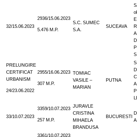
S
o
2936/15.06.2023
E
S.C. SUMEC
32/15.06.2023
SUCEAVA
R
S.A.
5.476 M.P.
A
D
P
S
S
PRELUNGIRE
D
CERTIFICAT
2955/16.06.2023
TOMIAC
C
URBANISM
VASILE –
PUTNA
307 M.P.
A
MARIAN
24/23.06.2022
P
L
JURAVLE
3359/10.07.2023
CRISTINA
D
33/10.07.2023
BUCURESTI
257 M.P.
MIHAELA
A
BRANDUSA
3361/10.07.2023