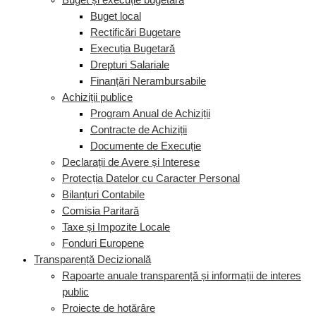
Buget și execuție bugetară
Buget local
Rectificări Bugetare
Execuția Bugetară
Drepturi Salariale
Finanțări Nerambursabile
Achiziții publice
Program Anual de Achiziții
Contracte de Achiziții
Documente de Execuție
Declarații de Avere și Interese
Protecția Datelor cu Caracter Personal
Bilanțuri Contabile
Comisia Paritară
Taxe și Impozite Locale
Fonduri Europene
Transparență Decizională
Rapoarte anuale transparență și informații de interes
public
Proiecte de hotărâre