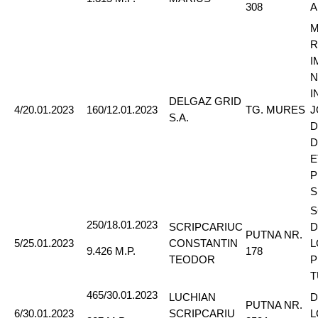
308
A
M
R
I
N
I
DELGAZ GRID
4/20.01.2023
160/12.01.2023
TG. MURES
J
S.A.
D
D
E
P
S
S
250/18.01.2023
SCRIPCARIUC
D
PUTNA NR.
5/25.01.2023
CONSTANTIN
L
178
9.426 M.P.
TEODOR
P
T
465/30.01.2023
LUCHIAN
D
PUTNA NR.
6/30.01.2023
SCRIPCARIU
L