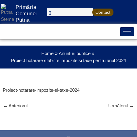
Treci
Primăria
la
Contact
Comunei
conținut
Putna
Home
Anunțuri publice
Proiect hotarare stabilire impozite si taxe pentru anul 2024
Proiect-hotarare-impozite-si-taxe-2024
←
Anteriorul
Următorul
→