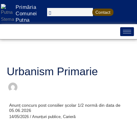
Treci
S
Primăria
la
Contact
e
Comunei
conținut
Putna
a
r
c
h
Urbanism Primarie
Anunț concurs post consilier școlar 1/2 normă din data de
05.06.2026
14/05/2026
/
Anunțuri publice
,
Carieră