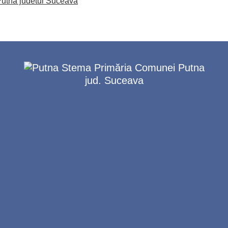
utna judetul Suceava
Primăria Comunei Putna
jud. Suceava