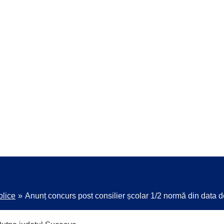
onsilier școlar 1/2 normă din d
blice
Anunț concurs post consilier școlar 1/2 normă din data 