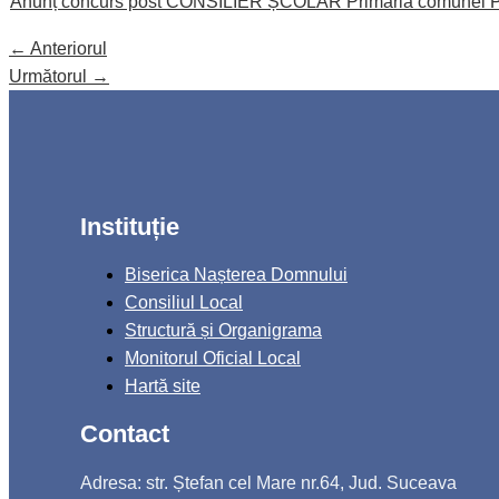
Anunț concurs post CONSILIER ȘCOLAR Primaria comunei P
←
Anteriorul
Următorul
→
Instituție
Biserica Nașterea Domnului
Consiliul Local
Structură și Organigrama
Monitorul Oficial Local
Hartă site
Contact
Adresa: str. Ștefan cel Mare nr.64, Jud. Suceava