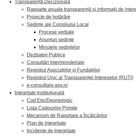
Transparență Decizională
Rapoarte anuale transparență și informații de inter
Proiecte de hotărâre
Ședințe ale Consiliului Local
Procese verbale
Anunțuri sedinte
Minutele ședințelor
Dezbateri Publice
Consultări Interministeriale
Registrul Asociațiilor și Fundațiilor
Registrul Unic al Transparenței Intereselor (RUTI)
e-consultare.gov.ro
Integritate Instituțională
Cod Etic/Deontologic
Lista Cadourilor Primite
Mecanism de Raportare a Încălcărilor
Plan de Integritate
Incidente de Integritate