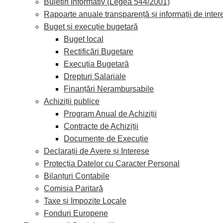
Buletin Informativ (Legea 544/2001)
Rapoarte anuale transparență și informații de inter
Buget și execuție bugetară
Buget local
Rectificări Bugetare
Execuția Bugetară
Drepturi Salariale
Finanțări Nerambursabile
Achiziții publice
Program Anual de Achiziții
Contracte de Achiziții
Documente de Execuție
Declarații de Avere și Interese
Protecția Datelor cu Caracter Personal
Bilanțuri Contabile
Comisia Paritară
Taxe și Impozite Locale
Fonduri Europene