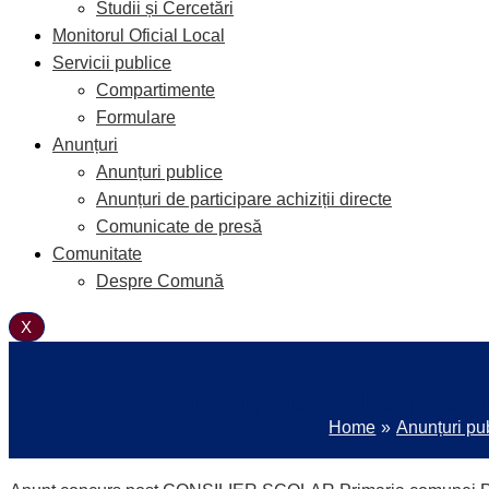
Studii și Cercetări
Monitorul Oficial Local
Servicii publice
Compartimente
Formulare
Anunțuri
Anunțuri publice
Anunțuri de participare achiziții directe
Comunicate de presă
Comunitate
Despre Comună
X
Anunț concurs post c
Home
Anunțuri pu