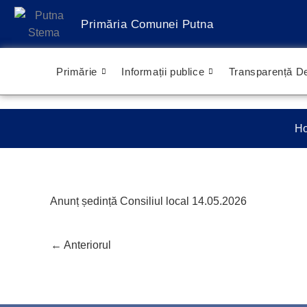
Treci
Primăria Comunei Putna
la
conținut
Primărie
Informații publice
Transparență De
H
Anunț ședință Consiliul local 14.05.2026
←
Anteriorul