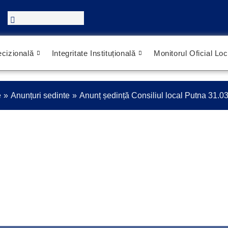
cizională
Integritate Instituțională
Monitorul Oficial Loc
e
Anunțuri sedinte
Anunț ședință Consiliul local Putna 31.0