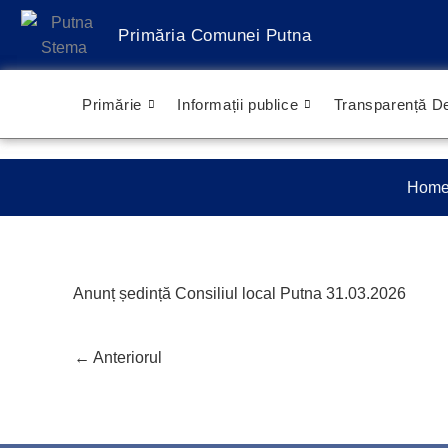
Treci
Primăria Comunei Putna
la
conținut
Primărie
Informații publice
Transparență De
Hom
Anunț ședință Consiliul local Putna 31.03.2026
←
Anteriorul