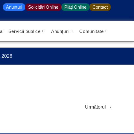
Anunțuri
Solicitări Online
Plăți Online
Contact
al
Servicii publice
Anunțuri
Comunitate
3.2026
Următorul
→