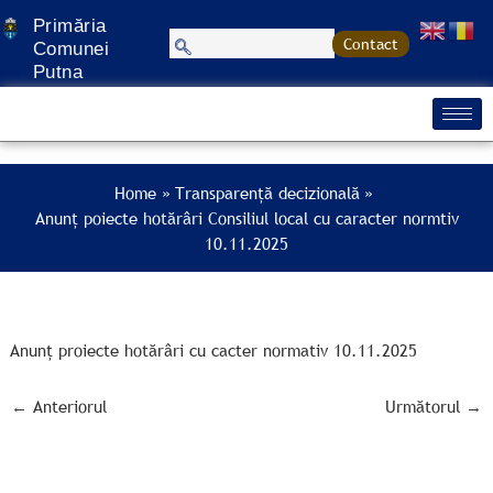
Treci
Primăria
la
Contact
Comunei
conținut
Putna
Home
Transparență decizională
Anunț poiecte hotărâri Consiliul local cu caracter normtiv
10.11.2025
Anunț proiecte hotărâri cu cacter normativ 10.11.2025
←
Anteriorul
Următorul
→