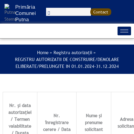
Treci
Primăria
la
Contact
Comunei
conținut
Putna
Home
Registru autorizații
REGISTRU AUTORIZATII DE CONSTRUIRE/DEMOLARE
ELIBERATE/PRELUNGITE IN 01.01.2024-31.12.2024
Nr. și data
autorizației
Nr.
Nume și
/ Termen
Adresa
înregistrare
prenume
valabilitate
solicita
cerere / Data
solicitant
/ Durata