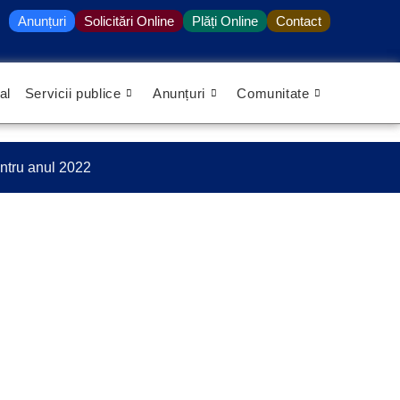
Anunțuri
Solicitări Online
Plăți Online
Contact
al
Servicii publice
Anunțuri
Comunitate
entru anul 2022