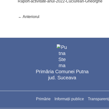
Raport-activitate-anul-2022-Cuciurean-Gheorghe
←
Anteriorul
Primăria Comunei Putna
jud. Suceava
Primărie
Informații publice
Transparenț