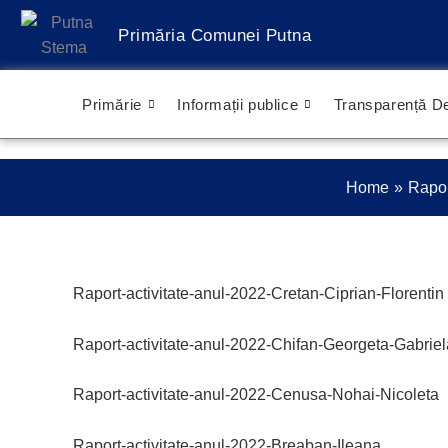
Treci
Primăria Comunei Putna
la
conținut
Primărie
Informații publice
Transparență De
Home
Rapor
Raport-activitate-anul-2022-Cretan-Ciprian-Florentin
Raport-activitate-anul-2022-Chifan-Georgeta-Gabriel
Raport-activitate-anul-2022-Cenusa-Nohai-Nicoleta
Raport-activitate-anul-2022-Breaban-Ileana