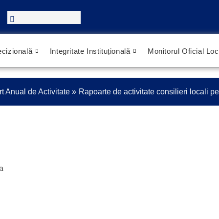
cizională
Integritate Instituțională
Monitorul Oficial Loc
t Anual de Activitate
Rapoarte de activitate consilieri locali p
a