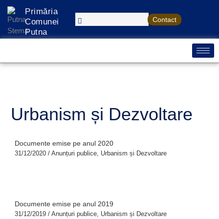
Treci
S
Primăria
la
Contact
e
Comunei
conținut
Putna
a
r
c
h
Urbanism și Dezvoltare
Documente emise pe anul 2020
31/12/2020
/
Anunțuri publice
,
Urbanism și Dezvoltare
Documente emise pe anul 2019
31/12/2019
/
Anunțuri publice
,
Urbanism și Dezvoltare