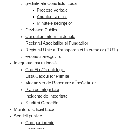
Ședințe ale Consiliului Local
Procese verbale
Anunțuri sedinte
Minutele ședințelor
Dezbateri Publice
Consultări Interministeriale
Registrul Asociațiilor și Fundațiilor
Registrul Unic al Transparenței Intereselor (RUTI)
e-consultare.gov.ro
Integritate Instituțională
Cod Etic/Deontologic
Lista Cadourilor Primite
Mecanism de Raportare a Încălcărilor
Plan de Integritate
Incidente de Integritate
Studii și Cercetări
Monitorul Oficial Local
Servicii publice
Compartimente