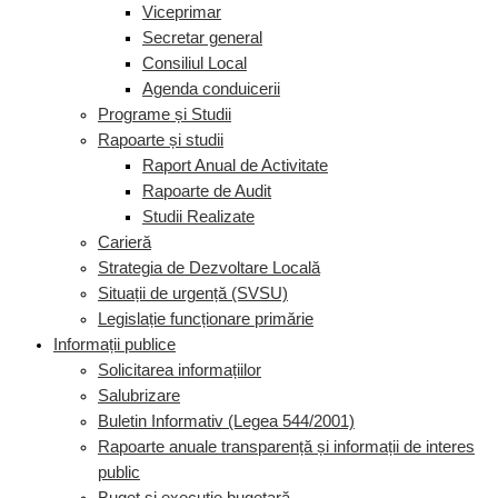
Viceprimar
Secretar general
Consiliul Local
Agenda conduicerii
Programe și Studii
Rapoarte și studii
Raport Anual de Activitate
Rapoarte de Audit
Studii Realizate
Carieră
Strategia de Dezvoltare Locală
Situații de urgență (SVSU)
Legislație funcționare primărie
Informații publice
Solicitarea informațiilor
Salubrizare
Buletin Informativ (Legea 544/2001)
Rapoarte anuale transparență și informații de interes
public