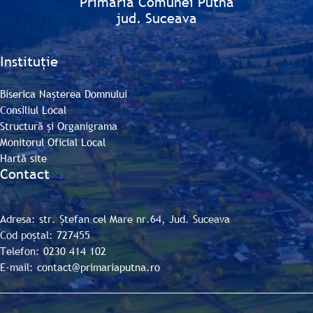
Primăria Comunei Putna
jud. Suceava
Instituție
Biserica Nașterea Domnului
Consiliul Local
Structură și Organigrama
Monitorul Oficial Local
Hartă site
Contact
Adresa: str. Ștefan cel Mare nr.64, Jud. Suceava
Cod poștal: 727455
Telefon:
0230 414 102
E-mail:
contact@primariaputna.ro