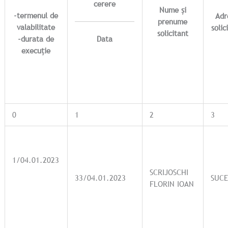
cerere
Nume și
-termenul de
Adr
prenume
valabilitate
solic
solicitant
Data
-durata de
execuție
0
1
2
3
1/04.01.2023
SCRIJOSCHI
33/04.01.2023
SUC
FLORIN IOAN