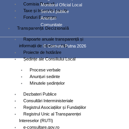
Comisia Paritară
Monitorul Oficial Local
Taxe și Impozite Locale
Servicii publice
Fonduri Europene
Anunțuri
Comunitate
Transparență Decizională
Rapoarte anuale transparență și
informații de interes public
© Comuna Putna 2026
Proiecte de hotărâre
Ședințe ale Consiliului Local
Procese verbale
Anunțuri sedinte
Minutele ședințelor
Dezbateri Publice
Consultări Interministeriale
Registrul Asociațiilor și Fundațiilor
Registrul Unic al Transparenței
Intereselor (RUTI)
e-consultare.gov.ro