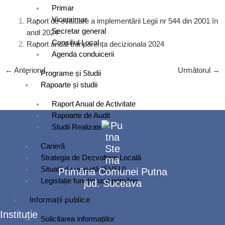
Primar
Viceprimar
Raport de evaluare a implementării Legii nr 544 din 2001 în
Secretar general
anul 2024
Consiliul Local
Raport anual tranparența decizionala 2024
Agenda conduicerii
←
Anteriorul
Următorul
→
Programe și Studii
Rapoarte și studii
Raport Anual de Activitate
Rapoarte de Audit
Studii Realizate
Carieră
Strategia de Dezvoltare Locală
Situații de urgență (SVSU)
Primăria Comunei Putna
Legislație funcționare primărie
jud. Suceava
Informații publice
Instituție
Solicitarea informațiilor