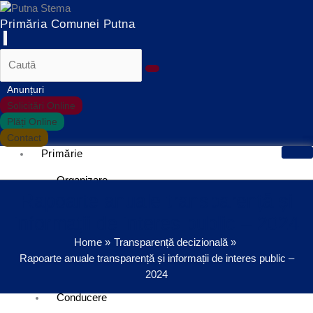
Treci
Primăria Comunei Putna
la
conținut
Anunțuri
Solicitări Online
Plăți Online
Contact
Primărie
Organizare
Rapoarte anuale transparență și
Structură și Organigrama
informații de interes public – 2024
Regulament de Organizare și
Funcționare
Home
Transparență decizională
Instituții Subordonate
Rapoarte anuale transparență și informații de interes public –
Guvernanță Corporativă
2024
Conducere