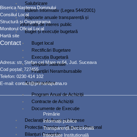
Salubrizare
Biserica Nașterea Domnului
Buletin Informativ (Legea 544/2001)
Consiliul Local
Rapoarte anuale transparență și
Structură și Organigrama
informații de interes public
Monitorul Oficial Local
Buget și execuție bugetară
Hartă site
Contact
Buget local
Rectificări Bugetare
Execuția Bugetară
Adresa: str. Ștefan cel Mare nr.64, Jud. Suceava
Drepturi Salariale
Cod poștal: 727455
Finanțări Nerambursabile
Telefon:
0230 414 102
Achiziții publice
E-mail:
contact@primariaputna.ro
Program Anual de Achiziții
Contracte de Achiziții
Documente de Execuție
Primărie
Declarații de Avere și Interese
Informații publice
Protecția Datelor cu Caracter Personal
Transparență Decizională
Bilanțuri Contabile
Integritate Instituțională