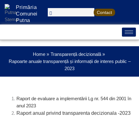
Treci
Primăria
la
Contact
Comunei
conținut
Putna
Home
Transparență decizională
Rapoarte anuale transparență și informații de interes public –
2023
Raport de evaluare a implementării Lg nr. 544 din 2001 în
anul 2023
Raport anual privind transparenta decizionala -2023