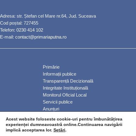
Adresa: str. Ștefan cel Mare nr.64, Jud. Suceava
Cod poștal: 727455
Telefon:
0230 414 102
E-mail:
contact@primariaputna.ro
Primărie
Informații publice
Transparență Decizională
Integritate Instituțională
Monitorul Oficial Local
Servicii publice
Anunțuri
Comunitate
Acest website foloseste cookie-uri pentru îmbunătățirea
experienței dumneavoastră online.Continuarea navigării
implică acceptarea lor.
Setări
.