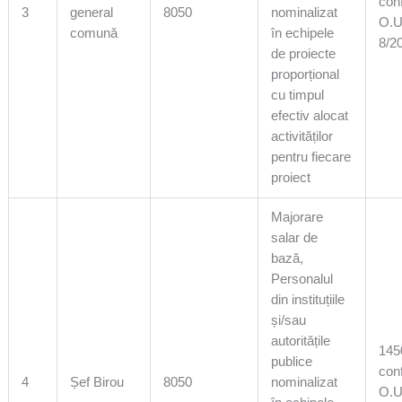
con
3
general
8050
nominalizat
O.U
comună
în echipele
8/2
de proiecte
proporțional
cu timpul
efectiv alocat
activităților
pentru fiecare
proiect
Majorare
salar de
bază,
Personalul
din instituțiile
și/sau
autoritățile
1450
publice
con
4
Șef Birou
8050
nominalizat
O.U