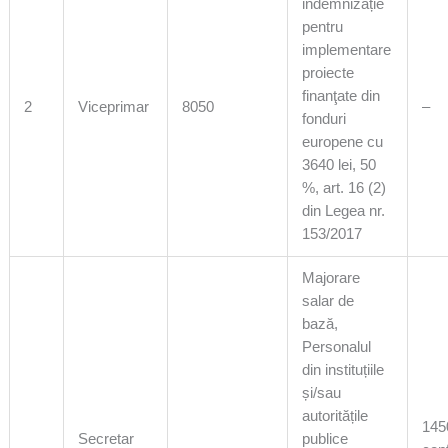
indemnizație
pentru
implementare
proiecte
finanţate din
2
Viceprimar
8050
–
fonduri
europene cu
3640 lei, 50
%, art. 16 (2)
din Legea nr.
153/2017
Majorare
salar de
bază,
Personalul
din instituțiile
și/sau
autoritățile
1450
Secretar
publice