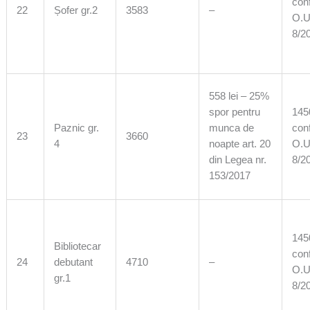
con
22
Șofer gr.2
3583
–
O.U
8/2
558 lei – 25%
spor pentru
1450
Paznic gr.
munca de
con
23
3660
4
noapte art. 20
O.U
din Legea nr.
8/2
153/2017
1450
Bibliotecar
con
24
debutant
4710
–
O.U
gr.1
8/2