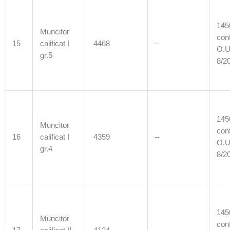
1450
Muncitor
con
15
calificat I
4468
–
O.U
gr.5
8/2
1450
Muncitor
con
16
calificat I
4359
–
O.U
gr.4
8/2
1450
Muncitor
con