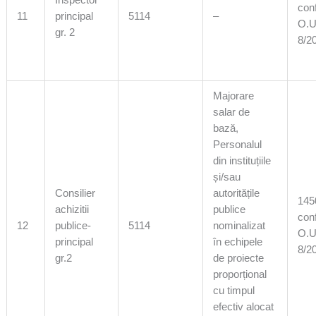
Inspector
con
11
principal
5114
–
O.U
gr. 2
8/2
Majorare
salar de
bază,
Personalul
din instituțiile
și/sau
Consilier
autoritățile
1450
achizitii
publice
con
12
publice-
5114
nominalizat
O.U
principal
în echipele
8/2
gr.2
de proiecte
proporțional
cu timpul
efectiv alocat