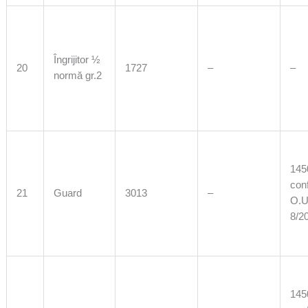
Îngrijitor ½
20
1727
–
–
normă gr.2
1450
con
21
Guard
3013
–
O.U
8/2
1450