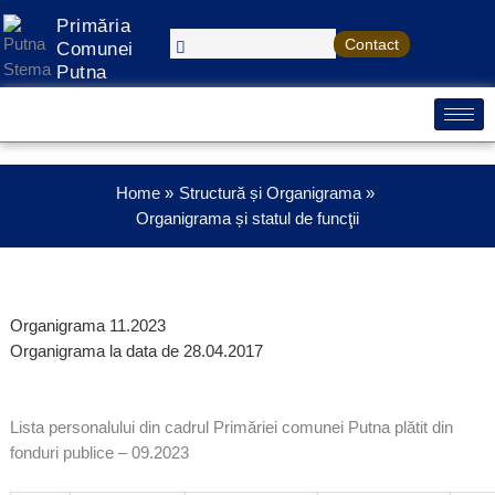
Treci
Primăria
la
Contact
Comunei
conținut
Putna
Home
Structură și Organigrama
Organigrama și statul de funcţii
Organigrama 11.2023
Organigrama la data de 28.04.2017
Lista personalului din cadrul Primăriei comunei Putna plătit din
fonduri publice – 09.2023