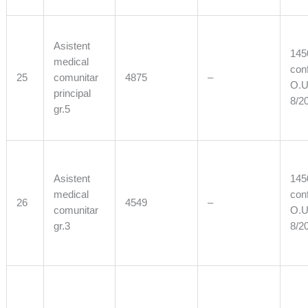
Asistent
1450
medical
con
25
comunitar
4875
–
O.U
principal
8/2
gr.5
Asistent
1450
medical
con
26
4549
–
comunitar
O.U
gr.3
8/2