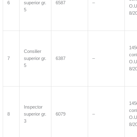
6
superior gr.
6587
–
O.U
5
8/2
1450
Consilier
con
7
superior gr.
6387
–
O.U
5
8/2
1450
Inspector
con
8
superior gr.
6079
–
O.U
3
8/2