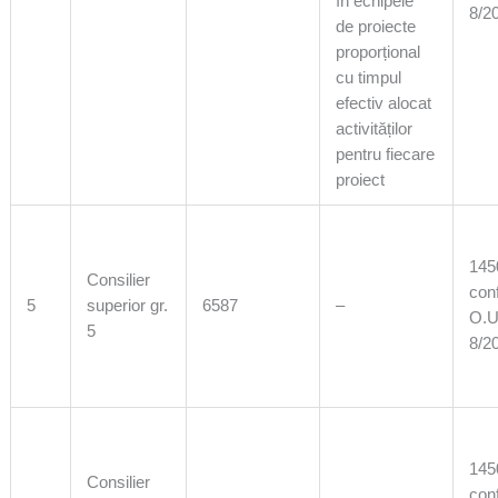
în echipele
8/2
de proiecte
proporțional
cu timpul
efectiv alocat
activităților
pentru fiecare
proiect
1450
Consilier
con
5
superior gr.
6587
–
O.U
5
8/2
1450
Consilier
con