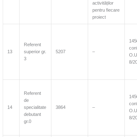
activităților
pentru fiecare
proiect
1450
Referent
con
13
superior gr.
5207
–
O.U
3
8/2
Referent
1450
de
con
14
specialitate
3864
–
O.U
debutant
8/2
gr.0