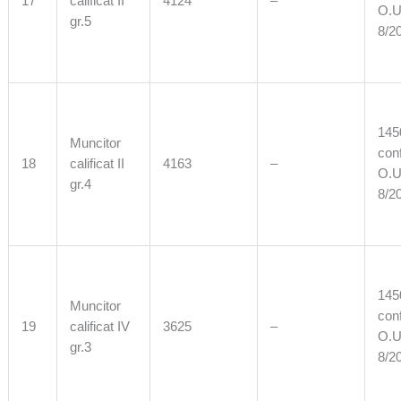
17
calificat II
4124
–
O.U
gr.5
8/2
1450
Muncitor
con
18
calificat II
4163
–
O.U
gr.4
8/2
1450
Muncitor
con
19
calificat IV
3625
–
O.U
gr.3
8/2