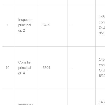
1450
Inspector
con
9
principal
5789
–
O.U
gr. 2
8/2
1450
Consilier
con
10
principal
5504
–
O.U
gr. 4
8/2
1450