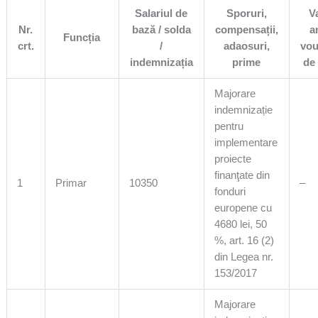
Salariul de
Sporuri,
V
Nr.
bază / solda
compensații,
a
Funcția
crt.
/
adaosuri,
vou
indemnizația
prime
de
Majorare
indemnizație
pentru
implementare
proiecte
finanţate din
1
Primar
10350
–
fonduri
europene cu
4680 lei, 50
%, art. 16 (2)
din Legea nr.
153/2017
Majorare