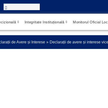
cizională
Integritate Instituțională
Monitorul Oficial Loc
larații de Avere și Interese
Declarații de avere și interese vi