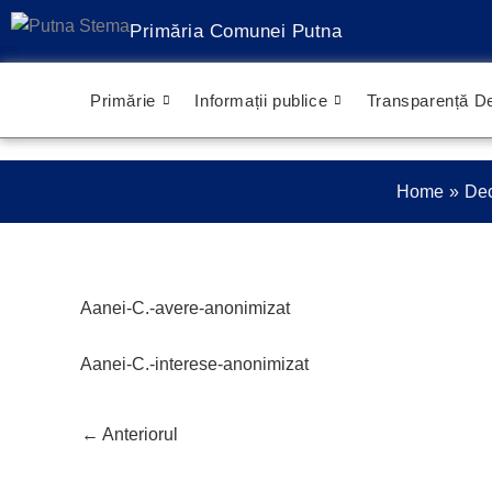
Treci
Primăria Comunei Putna
la
conținut
Primărie
Informații publice
Transparență De
Home
Dec
Aanei-C.-avere-anonimizat
Aanei-C.-interese-anonimizat
←
Anteriorul