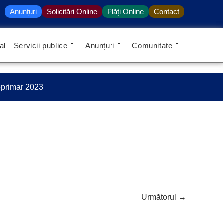
Anunțuri
Solicitări Online
Plăți Online
Contact
al
Servicii publice
Anunțuri
Comunitate
ceprimar 2023
Următorul
→