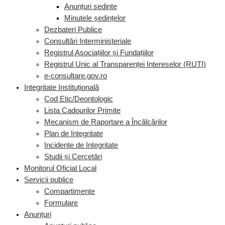
Anunțuri sedinte
Minutele ședințelor
Dezbateri Publice
Consultări Interministeriale
Registrul Asociațiilor și Fundațiilor
Registrul Unic al Transparenței Intereselor (RUTI)
e-consultare.gov.ro
Integritate Instituțională
Cod Etic/Deontologic
Lista Cadourilor Primite
Mecanism de Raportare a Încălcărilor
Plan de Integritate
Incidente de Integritate
Studii și Cercetări
Monitorul Oficial Local
Servicii publice
Compartimente
Formulare
Anunțuri