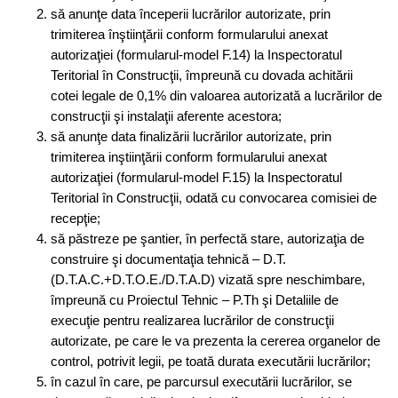
să anunţe data începerii lucrărilor autorizate, prin
trimiterea înştiinţării conform formularului anexat
autorizaţiei (formularul-model F.14) la Inspectoratul
Teritorial în Construcţii, împreună cu dovada achitării
cotei legale de 0,1% din valoarea autorizată a lucrărilor de
construcţii şi instalaţii aferente acestora;
să anunţe data finalizării lucrărilor autorizate, prin
trimiterea inştiinţării conform formularului anexat
autorizaţiei (formularul-model F.15) la Inspectoratul
Teritorial în Construcţii, odată cu convocarea comisiei de
recepţie;
să păstreze pe şantier, în perfectă stare, autorizaţia de
construire şi documentaţia tehnică – D.T.
(D.T.A.C.+D.T.O.E./D.T.A.D) vizată spre neschimbare,
împreună cu Proiectul Tehnic – P.Th şi Detaliile de
execuţie pentru realizarea lucrărilor de construcţii
autorizate, pe care le va prezenta la cererea organelor de
control, potrivit legii, pe toată durata executării lucrărilor;
în cazul în care, pe parcursul executării lucrărilor, se