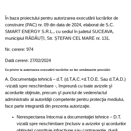
În baza proiectului pentru autorizarea executării lucrărilor de
construire (PAC) nr. 09 din data de 2024, elaborat de S.C.
SMART ENERGY S.R.L., cu sediul în judetul SUCEAVA,
municipiul RĂDĂUȚI, Str. ȘTEFAN CEL MARE nr. 131.
Nr. cerere: 974
Dată cerere: 27/02/2024
Cu privire la autorizarea executării lucrărilor se fac următoarele precizări:
A. Documentaţia tehnică – d.T. (d.T.A.C.+d.T.O.E. Sau d.T.A.D.)
-vizată spre neschimbare -, împreună cu toate avizele şI
acordurile obţinute, precum şI punctul de vedere/actul
administrativ al autorităţii competente pentru protecţia mediului,
face parte integrantă din prezenta autorizaţie.
Nerespectarea întocmai a documentaţiei tehnice – D.T.
vizată spre neschimbare (inclusiv a avizelor şi acordurilor
obţinute) constituie infracţiune sau contravenţie, după