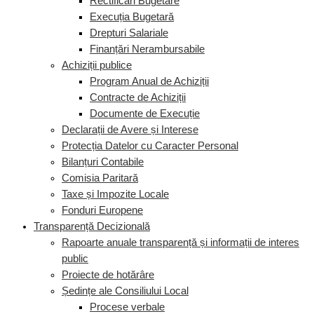
Rectificări Bugetare
Execuția Bugetară
Drepturi Salariale
Finanțări Nerambursabile
Achiziții publice
Program Anual de Achiziții
Contracte de Achiziții
Documente de Execuție
Declarații de Avere și Interese
Protecția Datelor cu Caracter Personal
Bilanțuri Contabile
Comisia Paritară
Taxe și Impozite Locale
Fonduri Europene
Transparență Decizională
Rapoarte anuale transparență și informații de interes
public
Proiecte de hotărâre
Ședințe ale Consiliului Local
Procese verbale