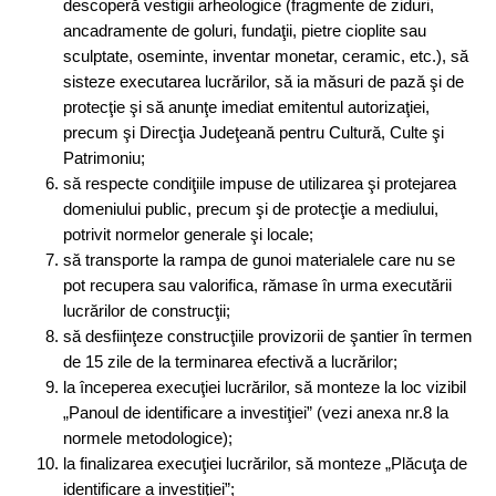
descoperă vestigii arheologice (fragmente de ziduri,
ancadramente de goluri, fundaţii, pietre cioplite sau
sculptate, oseminte, inventar monetar, ceramic, etc.), să
sisteze executarea lucrărilor, să ia măsuri de pază şi de
protecţie şi să anunţe imediat emitentul autorizaţiei,
precum şi Direcţia Judeţeană pentru Cultură, Culte şi
Patrimoniu;
să respecte condiţiile impuse de utilizarea şi protejarea
domeniului public, precum şi de protecţie a mediului,
potrivit normelor generale şi locale;
să transporte la rampa de gunoi materialele care nu se
pot recupera sau valorifica, rămase în urma executării
lucrărilor de construcţii;
să desfiinţeze construcţiile provizorii de şantier în termen
de 15 zile de la terminarea efectivă a lucrărilor;
la începerea execuţiei lucrărilor, să monteze la loc vizibil
„Panoul de identificare a investiţiei” (vezi anexa nr.8 la
normele metodologice);
la finalizarea execuţiei lucrărilor, să monteze „Plăcuţa de
identificare a investiţiei”;