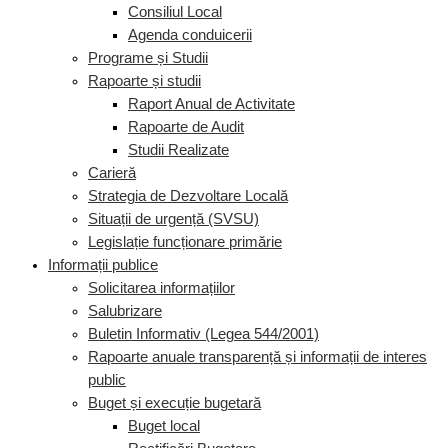
Consiliul Local
Agenda conduicerii
Programe și Studii
Rapoarte și studii
Raport Anual de Activitate
Rapoarte de Audit
Studii Realizate
Carieră
Strategia de Dezvoltare Locală
Situații de urgență (SVSU)
Legislație funcționare primărie
Informații publice
Solicitarea informațiilor
Salubrizare
Buletin Informativ (Legea 544/2001)
Rapoarte anuale transparență și informații de interes
public
Buget și execuție bugetară
Buget local