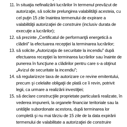
în situaţia nefinalizării lucrărilor în termenul prevăzut de
autorizaţie, să solicite prelungirea valabilităţii acesteia, cu
cel puţin 15 zile înaintea termenului de expirare a
valabilităţii autorizaţiei de construire (inclusiv durata de
execuţie a lucrărilor);
să prezinte „Certificatul de performanţă energetică a
clădirii” la efectuarea recepţiei la terminarea lucrărilor;
să solicite „Autorizaţia de securitate la incendiu” după
efectuarea recepţiei la terminarea lucrărilor sau înainte de
punerea în funcţiune a clădirilor pentru care s-a obţinut
„Avizul de securitate la incendiu”;
să regularizeze taxa de autorizare ce revine emitentului,
precum şi celelalte obligaţii de plată ce îi revin, potrivit
legii, ca urmare a realizării investiţiei;
să declare construcţiile proprietate particulară realizate, în
vederea impunerii, la organele financiar teritoriale sau la
unităţile subordonate acestora, după terminarea lor
completă şi nu mai târziu de 15 zile de la data expirării
termenului de valabilitate a autorizaţiei de construire