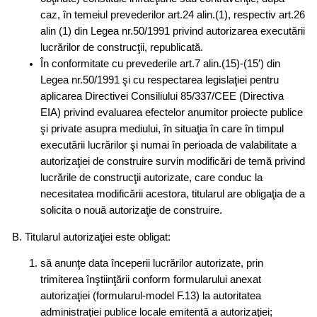
caz, în temeiul prevederilor art.24 alin.(1), respectiv art.26
alin (1) din Legea nr.50/1991 privind autorizarea executării
lucrărilor de construcţii, republicată.
În conformitate cu prevederile art.7 alin.(15)-(15′) din
Legea nr.50/1991 şi cu respectarea legislaţiei pentru
aplicarea Directivei Consiliului 85/337/CEE (Directiva
EIA) privind evaluarea efectelor anumitor proiecte publice
şi private asupra mediului, în situaţia în care în timpul
executării lucrărilor şi numai în perioada de valabilitate a
autorizaţiei de construire survin modificări de temă privind
lucrările de construcţii autorizate, care conduc la
necesitatea modificării acestora, titularul are obligaţia de a
solicita o nouă autorizaţie de construire.
B. Titularul autorizaţiei este obligat:
să anunţe data începerii lucrărilor autorizate, prin
trimiterea înştiinţării conform formularului anexat
autorizaţiei (formularul-model F.13) la autoritatea
administraţiei publice locale emitentă a autorizaţiei;