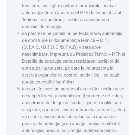
trimiterea inştiinţării conform formularului anexat
autorizaţiei (formularul-model F.15) la Inspectoratul
Teritorial în Construcţii, odată cu convocarea
comisiei de recepţie;
să păstreze pe şantier, în perfectă stare, autorizaţia
de construire şi documentaţia tehnică – D.T.
(D.T.A.C.+D.T.O.E./D.T.A.D) vizată spre
neschimbare, împreună cu Proiectul Tehnic – P.Th şi
Detaliile de execuţie pentru realizarea lucrărilor de
construcţii autorizate, pe care le va prezenta la
cererea organelor de control, potrivit legii, pe toată
durata executării lucrărilor;
în cazul în care, pe parcursul executării lucrărilor, se
descoperă vestigii arheologice (fragmente de ziduri,
ancadramente de goluri, fundaţii, pietre cioplite sau
sculptate, oseminte, inventar monetar, ceramic, etc.),
să sisteze executarea lucrărilor, să ia măsuri de
pază şi de protecţie şi să anunţe imediat emitentul
autorizaţiei, precum şi Direcţia Judeţeană pentru