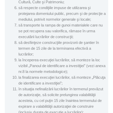
Cultură, Culte şi Patrimoniu;
să respecte condiţiile impuse de utilizarea şi
protejarea domeniului public, precum şi de protecţie a
mediului, potrivit normelor generale şi locale;
să transporte la rampa de gunoi materialele care nu
se pot recupera sau valorifica, rămase în urma
executării lucrărilor de construcţii;
să desfiinţeze construcţiile provizorii de şantier în
termen de 15 zile de la terminarea efectivă a
lucrărilor;
la începerea execuţiei lucrărilor, să monteze la loc
vizibil „Panoul de identificare a investiţiei” (vezi anexa
nr.8 la normele metodologice);
la finalizarea execuţiei lucrărilor, să monteze „Plăcuţa
de identificare a investiţiei”;
în situaţia nefinalizării lucrărilor în termenul prevăzut
de autorizaţie, să solicite prelungirea valabilităţii
acesteia, cu cel puţin 15 zile înaintea termenului de
expirare a valabilităţii autorizaţiei de construire
(inclusiv durata de execuţie a lucrărilor);