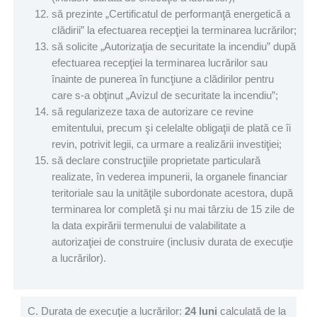
să prezinte „Certificatul de performanţă energetică a
clădirii” la efectuarea recepţiei la terminarea lucrărilor;
să solicite „Autorizaţia de securitate la incendiu” după
efectuarea recepţiei la terminarea lucrărilor sau
înainte de punerea în funcţiune a clădirilor pentru
care s-a obţinut „Avizul de securitate la incendiu”;
să regularizeze taxa de autorizare ce revine
emitentului, precum şi celelalte obligaţii de plată ce îi
revin, potrivit legii, ca urmare a realizării investiţiei;
să declare construcţiile proprietate particulară
realizate, în vederea impunerii, la organele financiar
teritoriale sau la unităţile subordonate acestora, după
terminarea lor completă şi nu mai târziu de 15 zile de
la data expirării termenului de valabilitate a
autorizaţiei de construire (inclusiv durata de execuţie
a lucrărilor).
C. Durata de execuţie a lucrărilor:
24 luni
calculată de la