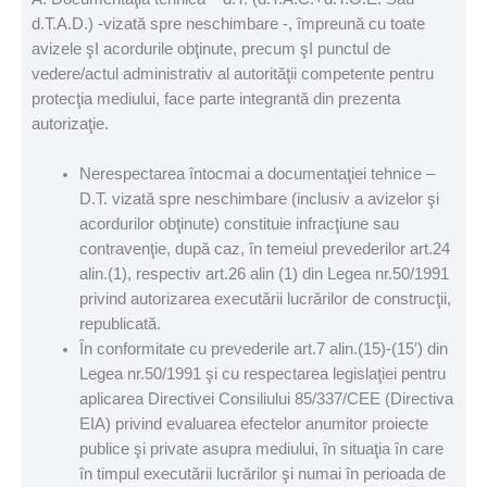
d.T.A.D.) -vizată spre neschimbare -, împreună cu toate
avizele şI acordurile obţinute, precum şI punctul de
vedere/actul administrativ al autorităţii competente pentru
protecţia mediului, face parte integrantă din prezenta
autorizaţie.
Nerespectarea întocmai a documentaţiei tehnice –
D.T. vizată spre neschimbare (inclusiv a avizelor şi
acordurilor obţinute) constituie infracţiune sau
contravenţie, după caz, în temeiul prevederilor art.24
alin.(1), respectiv art.26 alin (1) din Legea nr.50/1991
privind autorizarea executării lucrărilor de construcţii,
republicată.
În conformitate cu prevederile art.7 alin.(15)-(15′) din
Legea nr.50/1991 şi cu respectarea legislaţiei pentru
aplicarea Directivei Consiliului 85/337/CEE (Directiva
EIA) privind evaluarea efectelor anumitor proiecte
publice şi private asupra mediului, în situaţia în care
în timpul executării lucrărilor şi numai în perioada de