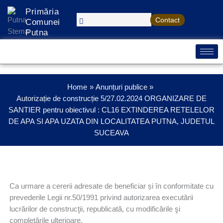
Treci
Primăria
la
Contact
Comunei
conținut
Putna
Home
Anunțuri publice
Autorizație de construcție 5/27.02.2024 ORGANIZARE DE
SANTIER pentru obiectivul : CL16 EXTINDEREA RETELELOR
DE APA SI APA UZATA DIN LOCALITATEA PUTNA, JUDETUL
SUCEAVA
Ca urmare a cererii adresate de beneficiar și în conformitate cu
prevederile Legii nr.50/1991 privind autorizarea executării
lucrărilor de construcţii, republicată, cu modificările şi
completările ulterioare,