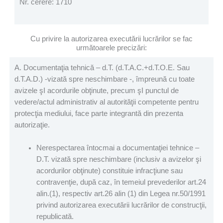
Nr. cerere: 1710
Cu privire la autorizarea executării lucrărilor se fac
următoarele precizări:
A. Documentaţia tehnică – d.T. (d.T.A.C.+d.T.O.E. Sau
d.T.A.D.) -vizată spre neschimbare -, împreună cu toate
avizele şI acordurile obţinute, precum şI punctul de
vedere/actul administrativ al autorităţii competente pentru
protecţia mediului, face parte integrantă din prezenta
autorizaţie.
Nerespectarea întocmai a documentaţiei tehnice –
D.T. vizată spre neschimbare (inclusiv a avizelor şi
acordurilor obţinute) constituie infracţiune sau
contravenţie, după caz, în temeiul prevederilor art.24
alin.(1), respectiv art.26 alin (1) din Legea nr.50/1991
privind autorizarea executării lucrărilor de construcţii,
republicată.