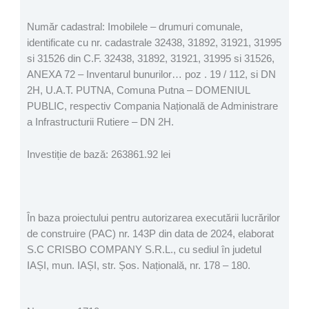
Număr cadastral: Imobilele – drumuri comunale,
identificate cu nr. cadastrale 32438, 31892, 31921, 31995
si 31526 din C.F. 32438, 31892, 31921, 31995 si 31526,
ANEXA 72 – Inventarul bunurilor… poz . 19 / 112, si DN
2H, U.A.T. PUTNA, Comuna Putna – DOMENIUL
PUBLIC, respectiv Compania Națională de Administrare
a Infrastructurii Rutiere – DN 2H.
Investiție de bază: 263861.92 lei
În baza proiectului pentru autorizarea executării lucrărilor
de construire (PAC) nr. 143P din data de 2024, elaborat
S.C CRISBO COMPANY S.R.L., cu sediul în judetul
IAȘI, mun. IAȘI, str. Șos. Națională, nr. 178 – 180.