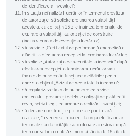
de identificare a investiţiei”;
în situaţia nefinalizării lucrărilor în termenul prevăzut
de autorizaţie, să solicite prelungirea valabilităţii
acesteia, cu cel puţin 15 zile înaintea termenului de
expirare a valabilităţii autorizaţiei de construire
(inclusiv durata de execuţie a lucrărilor);
să prezinte „Certificatul de performanţă energetică a
clădirii” la efectuarea recepţiei la terminarea lucrărilor;
să solicite „Autorizaţia de securitate la incendiu” după
efectuarea recepţiei la terminarea lucrărilor sau
înainte de punerea în funcţiune a clădirilor pentru
care s-a obţinut „Avizul de securitate la incendiu”;
să regularizeze taxa de autorizare ce revine
emitentului, precum şi celelalte obligaţii de plată ce îi
revin, potrivit legii, ca urmare a realizării investiţiei;
să declare construcţiile proprietate particulară
realizate, în vederea impunerii, la organele financiar
teritoriale sau la unităţile subordonate acestora, după
terminarea lor completă şi nu mai târziu de 15 zile de