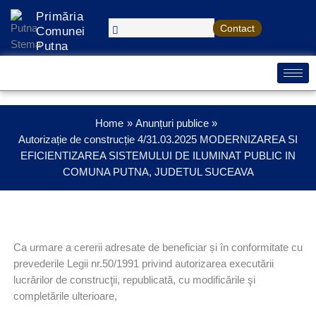
Treci
Primăria
la
Contact
Comunei
conținut
Putna
Home
Anunțuri publice
Autorizație de construcție 4/31.03.2025 MODERNIZAREA SI
EFICIENTIZAREA SISTEMULUI DE ILUMINAT PUBLIC IN
COMUNA PUTNA, JUDETUL SUCEAVA
Ca urmare a cererii adresate de beneficiar și în conformitate cu
prevederile Legii nr.50/1991 privind autorizarea executării
lucrărilor de construcţii, republicată, cu modificările şi
completările ulterioare,