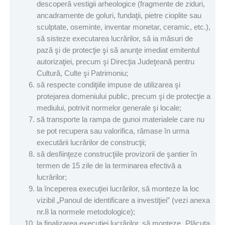
descoperă vestigii arheologice (fragmente de ziduri,
ancadramente de goluri, fundaţii, pietre cioplite sau
sculptate, oseminte, inventar monetar, ceramic, etc.),
să sisteze executarea lucrărilor, să ia măsuri de
pază şi de protecţie şi să anunţe imediat emitentul
autorizaţiei, precum şi Direcţia Judeţeană pentru
Cultură, Culte şi Patrimoniu;
să respecte condiţiile impuse de utilizarea şi
protejarea domeniului public, precum şi de protecţie a
mediului, potrivit normelor generale şi locale;
să transporte la rampa de gunoi materialele care nu
se pot recupera sau valorifica, rămase în urma
executării lucrărilor de construcţii;
să desfiinţeze construcţiile provizorii de şantier în
termen de 15 zile de la terminarea efectivă a
lucrărilor;
la începerea execuţiei lucrărilor, să monteze la loc
vizibil „Panoul de identificare a investiţiei” (vezi anexa
nr.8 la normele metodologice);
la finalizarea execuţiei lucrărilor, să monteze „Plăcuţa