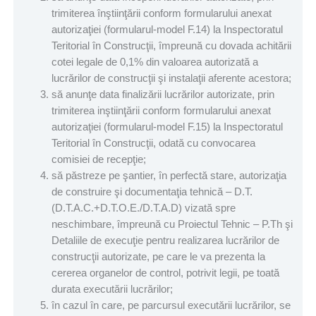
trimiterea înştiinţării conform formularului anexat
autorizaţiei (formularul-model F.14) la Inspectoratul
Teritorial în Construcţii, împreună cu dovada achitării
cotei legale de 0,1% din valoarea autorizată a
lucrărilor de construcţii şi instalaţii aferente acestora;
să anunţe data finalizării lucrărilor autorizate, prin
trimiterea inştiinţării conform formularului anexat
autorizaţiei (formularul-model F.15) la Inspectoratul
Teritorial în Construcţii, odată cu convocarea
comisiei de recepţie;
să păstreze pe şantier, în perfectă stare, autorizaţia
de construire şi documentaţia tehnică – D.T.
(D.T.A.C.+D.T.O.E./D.T.A.D) vizată spre
neschimbare, împreună cu Proiectul Tehnic – P.Th şi
Detaliile de execuţie pentru realizarea lucrărilor de
construcţii autorizate, pe care le va prezenta la
cererea organelor de control, potrivit legii, pe toată
durata executării lucrărilor;
în cazul în care, pe parcursul executării lucrărilor, se