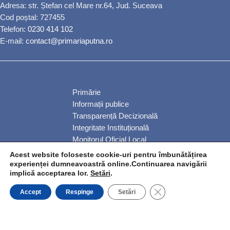
Adresa: str. Ștefan cel Mare nr.64, Jud. Suceava
Cod poștal: 727455
Telefon:
0230 414 102
E-mail:
contact@primariaputna.ro
Primărie
Informații publice
Transparență Decizională
Integritate Instituțională
Monitorul Oficial Local
Servicii publice
Acest website foloseste cookie-uri pentru îmbunătățirea
Anunțuri
experienței dumneavoastră online.Continuarea navigării
implică acceptarea lor.
Setări
.
Comunitate
CLOSE GDPR COO
Accept
Respinge
Setări
© Comuna Putna 2026