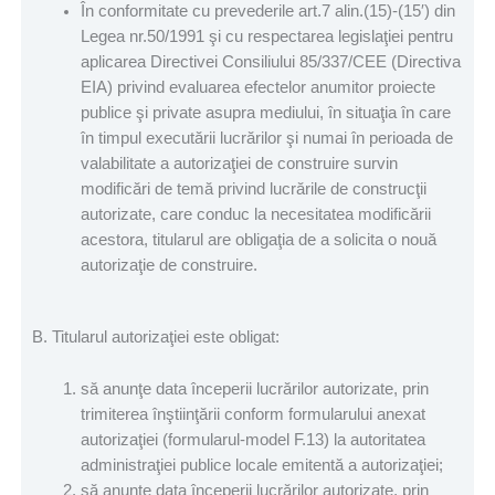
În conformitate cu prevederile art.7 alin.(15)-(15′) din
Legea nr.50/1991 şi cu respectarea legislaţiei pentru
aplicarea Directivei Consiliului 85/337/CEE (Directiva
EIA) privind evaluarea efectelor anumitor proiecte
publice şi private asupra mediului, în situaţia în care
în timpul executării lucrărilor şi numai în perioada de
valabilitate a autorizaţiei de construire survin
modificări de temă privind lucrările de construcţii
autorizate, care conduc la necesitatea modificării
acestora, titularul are obligaţia de a solicita o nouă
autorizaţie de construire.
B. Titularul autorizaţiei este obligat:
să anunţe data începerii lucrărilor autorizate, prin
trimiterea înştiinţării conform formularului anexat
autorizaţiei (formularul-model F.13) la autoritatea
administraţiei publice locale emitentă a autorizaţiei;
să anunţe data începerii lucrărilor autorizate, prin