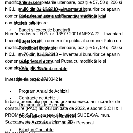
modificările și completările ulterioare, pozițiile 57, 59 și 206 și
Salubrizare
h.C.L. nr. 76 din 31.10.2013 – Inventarul bunurilor ce aparțin
Buletin Informativ (Legea 544/2001)
domeniului privat al comunei Putna cu modificările și
Rapoarte anuale transparență și informații de
completările ulterioare.
interes public
Buget și execuție bugetară
Număr cadastral: H.G. nr. 1357 / 2001ANEXA 72 – Inventarul
bunurilor care aparțin domeniului public al comunei Putna cu
Buget local
modificările și completările ulterioare, pozițiile 57, 59 și 206 și
Rectificări Bugetare
h.C.L. nr. 76 din 31.10.2013 – Inventarul bunurilor ce aparțin
Execuția Bugetară
domeniului privat al comunei Putna cu modificările și
Drepturi Salariale
completările ulterioare.
Finanțări Nerambursabile
Investiție de bază: 3719342 lei
Achiziții publice
Program Anual de Achiziții
Contracte de Achiziții
În baza proiectului pentru autorizarea executării lucrărilor de
Documente de Execuție
construire (PAC) nr. 243 din data de 2022, elaborat S.C H&H
PROMAP S.R.L., cu sediul în judetul SUCEAVA, mun.
Declarații de Avere și Interese
Suceava, str. Aleea Lalelelor, nr. 2B
Protecția Datelor cu Caracter Personal
Bilanțuri Contabile