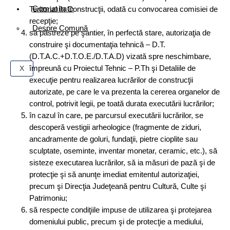
Comunitate
Teritorial în Construcţii, odată cu convocarea comisiei de
recepţie;
Despre Comună
să păstreze pe şantier, în perfectă stare, autorizaţia de
construire şi documentaţia tehnică – D.T.
(D.T.A.C.+D.T.O.E./D.T.A.D) vizată spre neschimbare,
împreună cu Proiectul Tehnic – P.Th şi Detaliile de
X
execuţie pentru realizarea lucrărilor de construcţii
autorizate, pe care le va prezenta la cererea organelor de
control, potrivit legii, pe toată durata executării lucrărilor;
în cazul în care, pe parcursul executării lucrărilor, se
descoperă vestigii arheologice (fragmente de ziduri,
ancadramente de goluri, fundaţii, pietre cioplite sau
sculptate, oseminte, inventar monetar, ceramic, etc.), să
sisteze executarea lucrărilor, să ia măsuri de pază şi de
protecţie şi să anunţe imediat emitentul autorizaţiei,
precum şi Direcţia Judeţeană pentru Cultură, Culte şi
Patrimoniu;
să respecte condiţiile impuse de utilizarea şi protejarea
domeniului public, precum şi de protecţie a mediului,