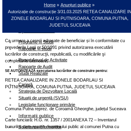
Primar
Home
Anunțuri publice
Viceprimar
Autorizație de construcție 3/31.03.2025 RETEA CANALIZARE I
Secretar general
ZONELE BODARLAU SI PUTNISOARA, COMUNA PUTNA,
Consiliul Local
JUDETUL SUCEAVA
Agenda conduicerii
Ca urmare a cererii adresate de beneficiar și în conformitate cu
Programe și Studii
prevederile Legii nr.50/1991 privind autorizarea executării
Rapoarte și studii
lucrărilor de construcţii, republicată, cu modificările şi
Raport Anual de Activitate
completările ulterioare,
Rapoarte de Audit
SE AUTORIZEAZĂ executarea lucrărilor de construire pentru:
Studii Realizate
RETEA CANALIZARE IN ZONELE BODARLAU SI
Carieră
PUTNISOARA, COMUNA PUTNA, JUDETUL SUCEAVA
Strategia de Dezvoltare Locală
Situații de urgență (SVSU)
Legislație funcționare primărie
Comuna Putna reprez. de Coroamă Gheorghe, județul Suceava
Informații publice
Carte funciară: H.G. nr. 1357 / 2001ANEXA 72 – Inventarul
bunurilor care aparțin domeniului public al comunei Putna cu
Solicitarea informațiilor