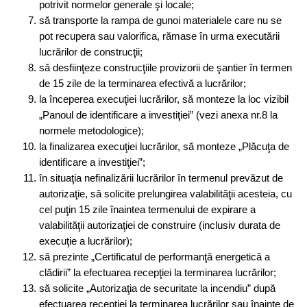
potrivit normelor generale şi locale;
să transporte la rampa de gunoi materialele care nu se
pot recupera sau valorifica, rămase în urma executării
lucrărilor de construcţii;
să desfiinţeze construcţiile provizorii de şantier în termen
de 15 zile de la terminarea efectivă a lucrărilor;
la începerea execuţiei lucrărilor, să monteze la loc vizibil
„Panoul de identificare a investiţiei” (vezi anexa nr.8 la
normele metodologice);
la finalizarea execuţiei lucrărilor, să monteze „Plăcuţa de
identificare a investiţiei”;
în situaţia nefinalizării lucrărilor în termenul prevăzut de
autorizaţie, să solicite prelungirea valabilităţii acesteia, cu
cel puţin 15 zile înaintea termenului de expirare a
valabilităţii autorizaţiei de construire (inclusiv durata de
execuţie a lucrărilor);
să prezinte „Certificatul de performanţă energetică a
clădirii” la efectuarea recepţiei la terminarea lucrărilor;
să solicite „Autorizaţia de securitate la incendiu” după
efectuarea recepţiei la terminarea lucrărilor sau înainte de