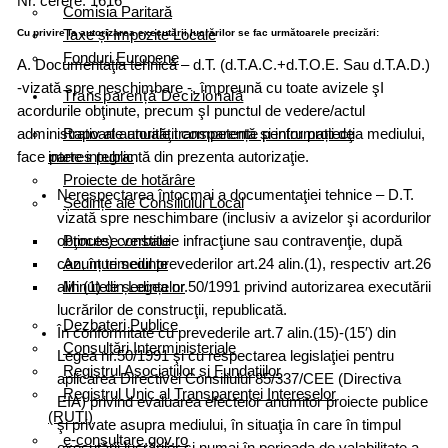
Nr. cerere: 1616
Comisia Paritară
Taxe și Impozite Locale
Cu privire la autorizarea executării lucrărilor se fac următoarele precizări:
Fonduri Europene
A. Documentaţia tehnică – d.T. (d.T.A.C.+d.T.O.E. Sau d.T.A.D.)
-vizată spre neschimbare -, împreună cu toate avizele şI
Transparență Decizională
acordurile obţinute, precum şI punctul de vedere/actul
Rapoarte anuale transparență și informații de
administrativ al autorităţii competente pentru protecţia mediului,
interes public
face parte integrantă din prezenta autorizaţie.
Proiecte de hotărâre
Nerespectarea întocmai a documentaţiei tehnice – D.T.
Ședințe ale Consiliului Local
vizată spre neschimbare (inclusiv a avizelor şi acordurilor
obţinute) constituie infracţiune sau contravenţie, după
Procese verbale
caz, în temeiul prevederilor art.24 alin.(1), respectiv art.26
Anunțuri sedinte
alin (1) din Legea nr.50/1991 privind autorizarea executării
Minutele ședințelor
lucrărilor de construcţii, republicată.
Dezbateri Publice
În conformitate cu prevederile art.7 alin.(15)-(15′) din
Consultări Interministeriale
Legea nr.50/1991 şi cu respectarea legislaţiei pentru
Registrul Asociațiilor și Fundațiilor
aplicarea Directivei Consiliului 85/337/CEE (Directiva
Registrul Unic al Transparenței Intereselor
EIA) privind evaluarea efectelor anumitor proiecte publice
(RUTI)
şi private asupra mediului, în situaţia în care în timpul
e-consultare.gov.ro
executării lucrărilor şi numai în perioada de valabilitate a