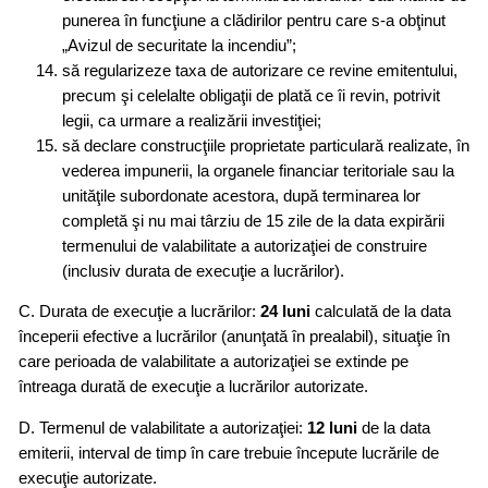
punerea în funcţiune a clădirilor pentru care s-a obţinut
„Avizul de securitate la incendiu”;
să regularizeze taxa de autorizare ce revine emitentului,
precum şi celelalte obligaţii de plată ce îi revin, potrivit
legii, ca urmare a realizării investiţiei;
să declare construcţiile proprietate particulară realizate, în
vederea impunerii, la organele financiar teritoriale sau la
unităţile subordonate acestora, după terminarea lor
completă şi nu mai târziu de 15 zile de la data expirării
termenului de valabilitate a autorizaţiei de construire
(inclusiv durata de execuţie a lucrărilor).
C. Durata de execuţie a lucrărilor:
24 luni
calculată de la data
începerii efective a lucrărilor (anunţată în prealabil), situaţie în
care perioada de valabilitate a autorizaţiei se extinde pe
întreaga durată de execuţie a lucrărilor autorizate.
D. Termenul de valabilitate a autorizaţiei:
12 luni
de la data
emiterii, interval de timp în care trebuie începute lucrările de
execuţie autorizate.