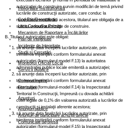
autorizaţiei de construire survin modificări de temă privind
Integritate Instituțională
lucrările de construcţii autorizate, care conduc la
Cod Etic/Deontologic
necesitatea modificării acestora, titularul are obligaţia de a
Lista Cadourilor Primite
solicita o nouă autorizaţie de construire.
Mecanism de Raportare a Încălcărilor
B. Titularul autorizaţiei este obligat:
Plan de Integritate
Incidente de Integritate
să anunţe data începerii lucrărilor autorizate, prin
Studii și Cercetări
trimiterea înştiinţării conform formularului anexat
autorizaţiei (formularul-model F.13) la autoritatea
Monitorul Oficial Local
administraţiei publice locale emitentă a autorizaţiei;
Servicii publice
să anunţe data începerii lucrărilor autorizate, prin
Compartimente
trimiterea înştiinţării conform formularului anexat
Formulare
autorizaţiei (formularul-model F.14) la Inspectoratul
Teritorial în Construcţii, împreună cu dovada achitării
Anunțuri
cotei legale de 0,1% din valoarea autorizată a lucrărilor de
construcţii şi instalaţii aferente acestora;
Anunțuri publice
să anunţe data finalizării lucrărilor autorizate, prin
Anunțuri de participare achiziții directe
trimiterea inştiinţării conform formularului anexat
Comunicate de presă
autorizaţiei (formularul-model F.15) la Inspectoratul