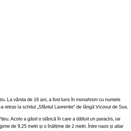
itru. La vârsta de 16 ani, a fost tuns în monahism cu numele
a retras la schitul „Sfântul Lavrentie” de lângă Vicovul de Sus.
țeu. Acolo a găsit o stâncă în care a dăltuit un paraclis, iar
ngime de 9,25 metri și o înălțime de 2 metri. Între naos și altar