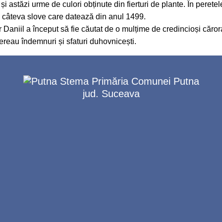
e și astăzi urme de culori obținute din fierturi de plante. În peret
și câteva slove care datează din anul 1499.
Daniil a început să fie căutat de o mulțime de credincioși cărora 
ereau îndemnuri și sfaturi duhovnicești.
Primăria Comunei Putna
jud. Suceava