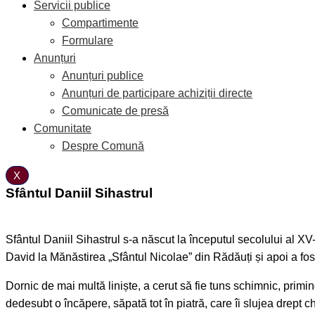
Servicii publice
Compartimente
Formulare
Anunțuri
Anunțuri publice
Anunțuri de participare achiziții directe
Comunicate de presă
Comunitate
Despre Comună
X
Sfântul Daniil Sihastrul
Sfântul Daniil Sihastrul s-a născut la începutul secolului al X
David la Mănăstirea „Sfântul Nicolae” din Rădăuți și apoi a fos
Dornic de mai multă liniște, a cerut să fie tuns schimnic, primin
dedesubt o încăpere, săpată tot în piatră, care îi slujea drept chi