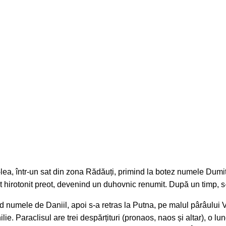
V-lea, într-un sat din zona Rădăuți, primind la botez numele Dum
t hirotonit preot, devenind un duhovnic renumit. După un timp, s-
d numele de Daniil, apoi s-a retras la Putna, pe malul pârâului Vi
lie. Paraclisul are trei despărțituri (pronaos, naos și altar), o lu