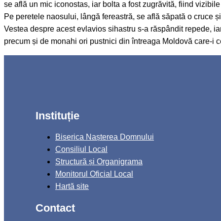
se află un mic iconostas, iar bolta a fost zugrăvită, fiind vizibil
Pe peretele naosului, lângă fereastră, se află săpată o cruce 
Vestea despre acest evlavios sihastru s-a răspândit repede, iar 
precum și de monahi ori pustnici din întreaga Moldovă care-i c
Instituție
Biserica Nașterea Domnului
Consiliul Local
Structură și Organigrama
Monitorul Oficial Local
Hartă site
Contact