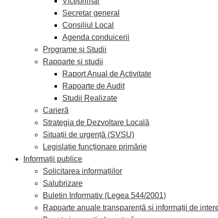
Viceprimar
Secretar general
Consiliul Local
Agenda conduicerii
Programe și Studii
Rapoarte și studii
Raport Anual de Activitate
Rapoarte de Audit
Studii Realizate
Carieră
Strategia de Dezvoltare Locală
Situații de urgență (SVSU)
Legislație funcționare primărie
Informații publice
Solicitarea informațiilor
Salubrizare
Buletin Informativ (Legea 544/2001)
Rapoarte anuale transparență și informații de inter