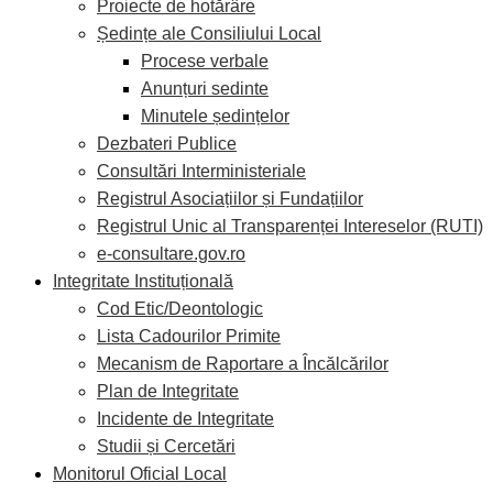
Proiecte de hotărâre
Ședințe ale Consiliului Local
Procese verbale
Anunțuri sedinte
Minutele ședințelor
Dezbateri Publice
Consultări Interministeriale
Registrul Asociațiilor și Fundațiilor
Registrul Unic al Transparenței Intereselor (RUTI)
e-consultare.gov.ro
Integritate Instituțională
Cod Etic/Deontologic
Lista Cadourilor Primite
Mecanism de Raportare a Încălcărilor
Plan de Integritate
Incidente de Integritate
Studii și Cercetări
Monitorul Oficial Local