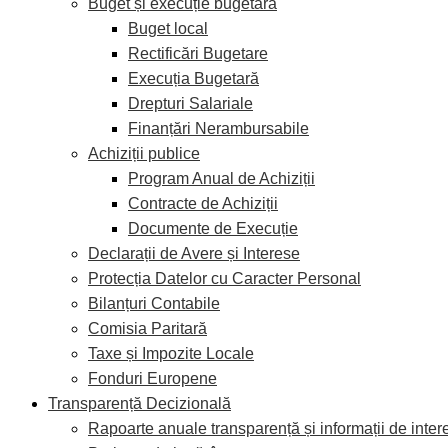
Buget și execuție bugetară
Buget local
Rectificări Bugetare
Execuția Bugetară
Drepturi Salariale
Finanțări Nerambursabile
Achiziții publice
Program Anual de Achiziții
Contracte de Achiziții
Documente de Execuție
Declarații de Avere și Interese
Protecția Datelor cu Caracter Personal
Bilanțuri Contabile
Comisia Paritară
Taxe și Impozite Locale
Fonduri Europene
Transparență Decizională
Rapoarte anuale transparență și informații de inter