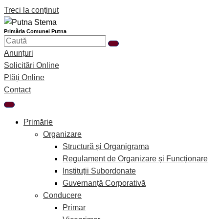
Treci la conținut
Primăria Comunei Putna
Anunțuri
Solicitări Online
Plăți Online
Contact
Primărie
Organizare
Structură și Organigrama
Regulament de Organizare și Funcționare
Instituții Subordonate
Guvernanță Corporativă
Conducere
Primar