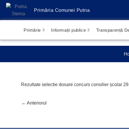
Treci
Primăria Comunei Putna
la
conținut
Primărie
Informații publice
Transparență De
H
Rezultate selectie dosare concurs consilier școlar 2
←
Anteriorul