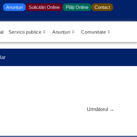
Anunțuri
Solicitări Online
Plăți Online
Contact
al
Servicii publice
Anunțuri
Comunitate
lar
Următorul
→