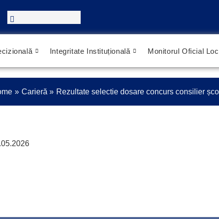
cizională
Integritate Instituțională
Monitorul Oficial Loc
ome
Carieră
Rezultate selectie dosare concurs consilier șco
9.05.2026