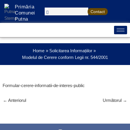
Treci
Primăria
la
Contact
Comunei
conținut
Putna
Home
Solicitarea Informațiilor
Modelul de Cerere conform Legii nr. 544/2001
Formular-cerere-informatii-de-interes-public
←
Anteriorul
Următorul
→