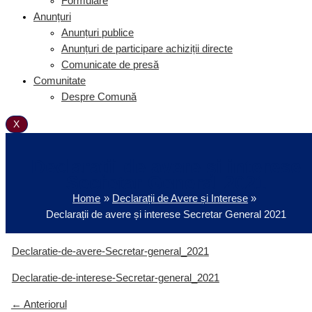
Formulare
Anunțuri
Anunțuri publice
Anunțuri de participare achiziții directe
Comunicate de presă
Comunitate
Despre Comună
X
Declarații de avere și interese
Secretar General 2021
Home
Declarații de Avere și Interese
Declarații de avere și interese Secretar General 2021
Declaratie-de-avere-Secretar-general_2021
Declaratie-de-interese-Secretar-general_2021
←
Anteriorul