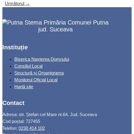
Următorul
→
Primăria Comunei Putna
jud. Suceava
Instituție
Biserica Nașterea Domnului
Consiliul Local
Structură și Organigrama
Monitorul Oficial Local
Hartă site
Contact
Adresa: str. Ștefan cel Mare nr.64, Jud. Suceava
Cod poștal: 727455
Telefon:
0230 414 102