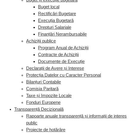
Buget și execuție bugetară
Buget local
Rectificări Bugetare
Execuția Bugetară
Drepturi Salariale
Finanțări Nerambursabile
Achiziții publice
Program Anual de Achiziții
Contracte de Achiziții
Documente de Execuție
Declarații de Avere și Interese
Protecția Datelor cu Caracter Personal
Bilanțuri Contabile
Comisia Paritară
Taxe și Impozite Locale
Fonduri Europene
Transparență Decizională
Rapoarte anuale transparență și informații de interes
public
Proiecte de hotărâre