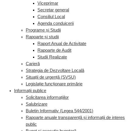
Viceprimar
Secretar general
Consiliul Local
Agenda conduicerii
Programe și Studii
Rapoarte și studii
Raport Anual de Activitate
Rapoarte de Audit
Studii Realizate
Carieră
Strategia de Dezvoltare Locală
Situații de urgență (SVSU)
Legislație funcționare primărie
Informații publice
Solicitarea informațiilor
Salubrizare
Buletin Informativ (Legea 544/2001)
Rapoarte anuale transparență și informații de interes
public