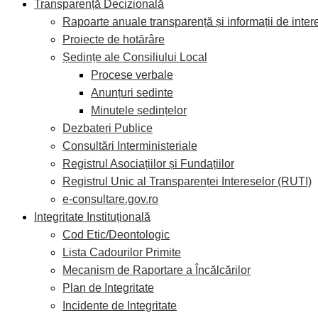
Transparență Decizională
Rapoarte anuale transparență și informații de inter
Proiecte de hotărâre
Ședințe ale Consiliului Local
Procese verbale
Anunțuri sedinte
Minutele ședințelor
Dezbateri Publice
Consultări Interministeriale
Registrul Asociațiilor și Fundațiilor
Registrul Unic al Transparenței Intereselor (RUTI)
e-consultare.gov.ro
Integritate Instituțională
Cod Etic/Deontologic
Lista Cadourilor Primite
Mecanism de Raportare a Încălcărilor
Plan de Integritate
Incidente de Integritate