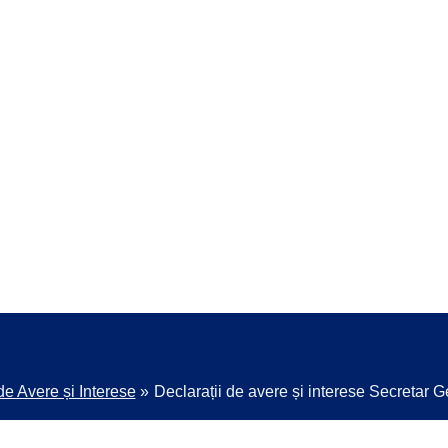
e avere și interese Secretar Gen
de Avere și Interese
Declarații de avere și interese Secretar 