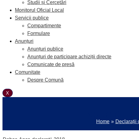
Studii și Cercetări
Monitorul Oficial Local
Servicii publice
Compartimente
Formulare
Anunțuri
Anunțuri publice
Anunțuri de participare achiziții directe
Comunicate de presă
Comunitate
Despre Comună
X
Declarații d
Home
Declarații 