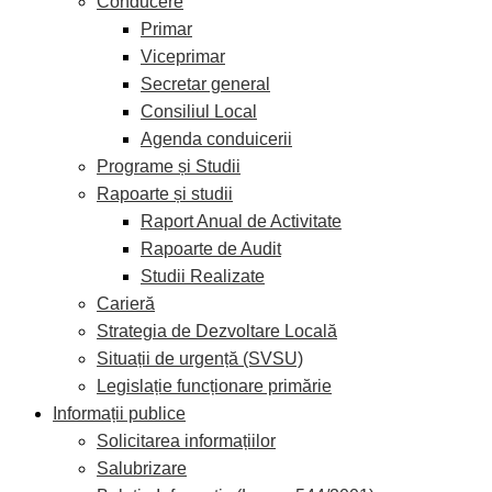
Conducere
Primar
Viceprimar
Secretar general
Consiliul Local
Agenda conduicerii
Programe și Studii
Rapoarte și studii
Raport Anual de Activitate
Rapoarte de Audit
Studii Realizate
Carieră
Strategia de Dezvoltare Locală
Situații de urgență (SVSU)
Legislație funcționare primărie
Informații publice
Solicitarea informațiilor
Salubrizare