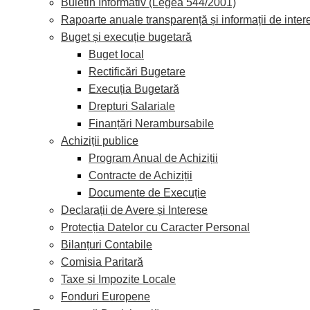
Buletin Informativ (Legea 544/2001)
Rapoarte anuale transparență și informații de inter
Buget și execuție bugetară
Buget local
Rectificări Bugetare
Execuția Bugetară
Drepturi Salariale
Finanțări Nerambursabile
Achiziții publice
Program Anual de Achiziții
Contracte de Achiziții
Documente de Execuție
Declarații de Avere și Interese
Protecția Datelor cu Caracter Personal
Bilanțuri Contabile
Comisia Paritară
Taxe și Impozite Locale
Fonduri Europene