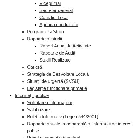
Viceprimar
Secretar general
Consiliul Local
Agenda conduicerii
Programe și Studii
Rapoarte și studii
Raport Anual de Activitate
Rapoarte de Audit
Studii Realizate
Carieră
Strategia de Dezvoltare Locală
Situații de urgență (SVSU)
Legislație funcționare primărie
Informații publice
Solicitarea informațiilor
Salubrizare
Buletin Informativ (Legea 544/2001)
Rapoarte anuale transparență și informații de interes
public