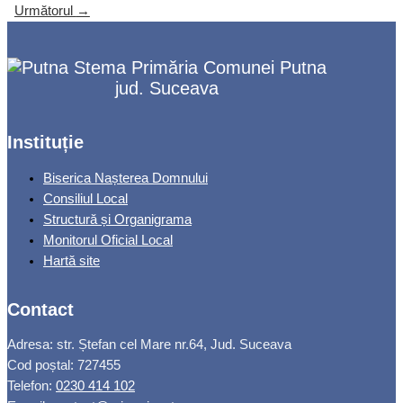
Următorul
→
Primăria Comunei Putna
jud. Suceava
Instituție
Biserica Nașterea Domnului
Consiliul Local
Structură și Organigrama
Monitorul Oficial Local
Hartă site
Contact
Adresa: str. Ștefan cel Mare nr.64, Jud. Suceava
Cod poștal: 727455
Telefon:
0230 414 102