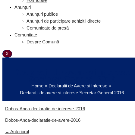
Formulare
Anunțuri
Anunțuri publice
Anunțuri de participare achiziții directe
Comunicate de presă
Comunitate
Despre Comună
X
Declarații de avere și interese
Secretar General 2016
Home
Declarații de Avere și Interese
Declarații de avere și interese Secretar General 2016
Dobos-Anca-declaratie-de-interese-2016
Dobos-Anca-declaratie-de-avere-2016
←
Anteriorul