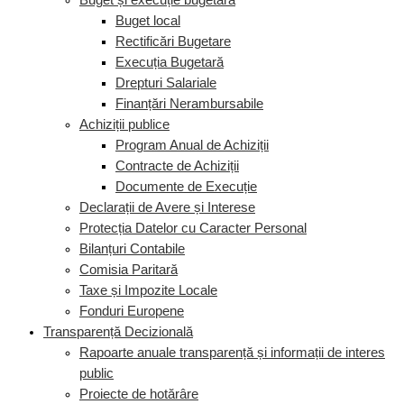
Buget și execuție bugetară
Buget local
Rectificări Bugetare
Execuția Bugetară
Drepturi Salariale
Finanțări Nerambursabile
Achiziții publice
Program Anual de Achiziții
Contracte de Achiziții
Documente de Execuție
Declarații de Avere și Interese
Protecția Datelor cu Caracter Personal
Bilanțuri Contabile
Comisia Paritară
Taxe și Impozite Locale
Fonduri Europene
Transparență Decizională
Rapoarte anuale transparență și informații de interes
public
Proiecte de hotărâre