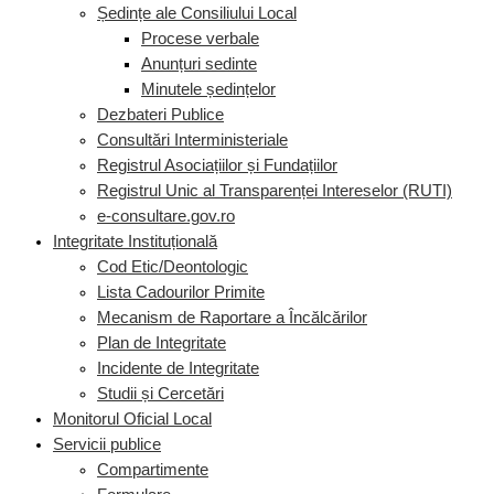
Ședințe ale Consiliului Local
Procese verbale
Anunțuri sedinte
Minutele ședințelor
Dezbateri Publice
Consultări Interministeriale
Registrul Asociațiilor și Fundațiilor
Registrul Unic al Transparenței Intereselor (RUTI)
e-consultare.gov.ro
Integritate Instituțională
Cod Etic/Deontologic
Lista Cadourilor Primite
Mecanism de Raportare a Încălcărilor
Plan de Integritate
Incidente de Integritate
Studii și Cercetări
Monitorul Oficial Local
Servicii publice
Compartimente